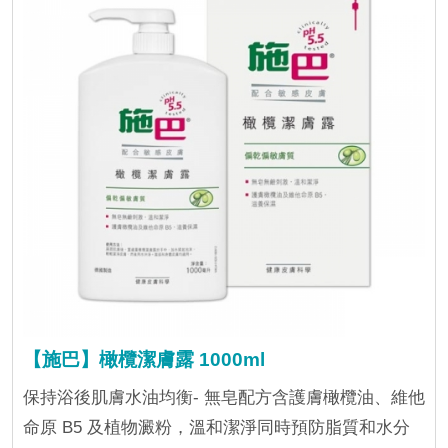
【施巴】橄欖潔膚露 1000ml
保持浴後肌膚水油均衡- 無皂配方含護膚橄欖油、維他
命原 B5 及植物澱粉，溫和潔淨同時預防脂質和水分