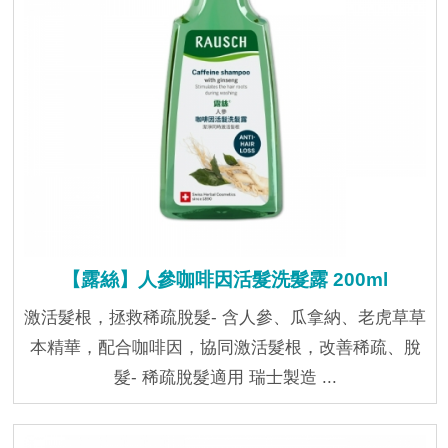
【露絲】人參咖啡因活髮洗髮露 200ml
激活髮根，拯救稀疏脫髮- 含人參、瓜拿納、老虎草草
本精華，配合咖啡因，協同激活髮根，改善稀疏、脫
髮- 稀疏脫髮適用 瑞士製造 ...