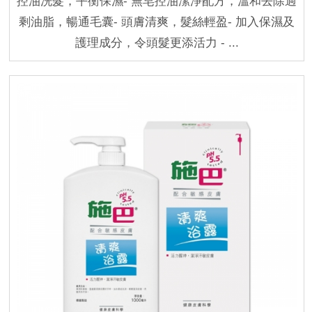
控油洗髮，平衡保濕- 無皂控油潔淨配方，溫和去除過
剩油脂，暢通毛囊- 頭膚清爽，髮絲輕盈- 加入保濕及
護理成分，令頭髮更添活力 - ...