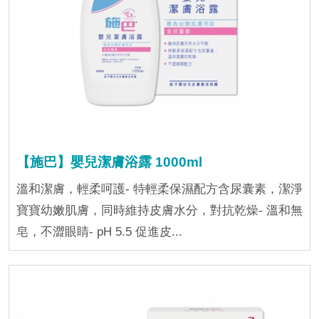
【施巴】嬰兒潔膚浴露 1000ml
溫和潔膚，輕柔呵護- 特輕柔保濕配方含尿囊素，潔淨
寶寶幼嫩肌膚，同時維持皮膚水分，對抗乾燥- 溫和無
皂，不澀眼睛- pH 5.5 促進皮...