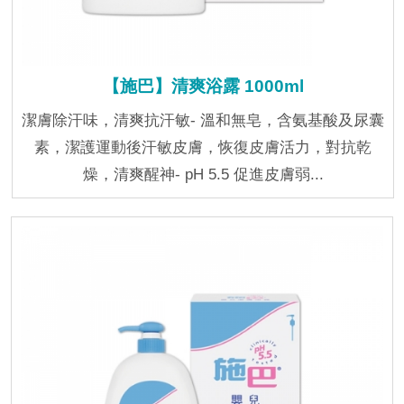
【施巴】清爽浴露 1000ml
潔膚除汗味，清爽抗汗敏- 溫和無皂，含氨基酸及尿囊
素，潔護運動後汗敏皮膚，恢復皮膚活力，對抗乾
燥，清爽醒神- pH 5.5 促進皮膚弱...