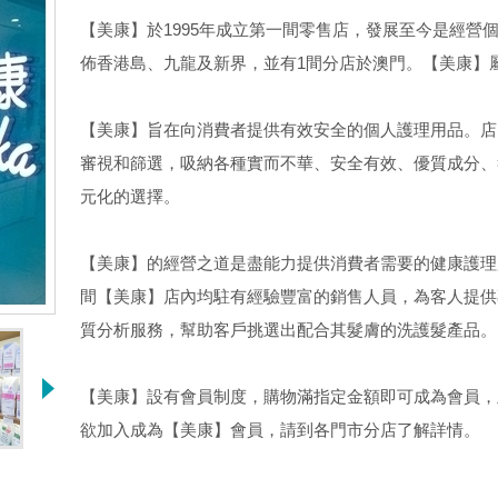
【美康】於1995年成立第一間零售店，發展至今是經營
佈香港島、九龍及新界，並有1間分店於澳門。【美康】屬於美儉有
【美康】旨在向消費者提供有效安全的個人護理用品。店
審視和篩選，吸納各種實而不華、安全有效、優質成分、
元化的選擇。
【美康】的經營之道是盡能力提供消費者需要的健康護理
間【美康】店內均駐有經驗豐富的銷售人員，為客人提供
質分析服務，幫助客戶挑選出配合其髮膚的洗護髮產品。
【美康】設有會員制度，購物滿指定金額即可成為會員，
欲加入成為【美康】會員，請到各門市分店了解詳情。