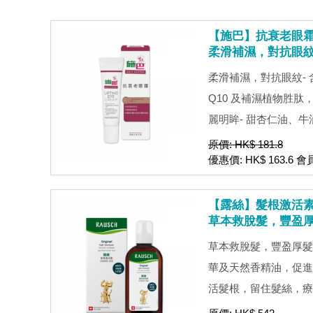
【施巴】抗衰老眼霜 
柔滑補濕，對抗眼
柔滑補濕，對抗眼紋-
Q10 及補濕植物胜
麗明眸- 甜杏仁油、牛油
原價: HK$ 181.8
優惠價: HK$ 163.6 會
【露絲】髮根激活素 
草本救脫髮，豐盈
草本救脫髮，豐盈厚髮
華及天然香精油，促進
活髮根，留住髮絲，療理