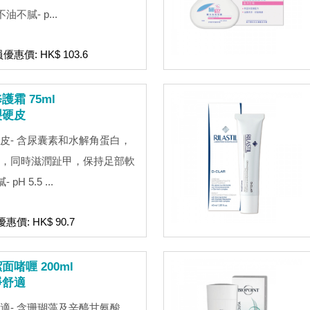
不膩- p...
員優惠價: HK$ 103.6
霜 75ml
裂硬皮
皮- 含尿囊素和水解角蛋白，
，同時滋潤趾甲，保持足部軟
H 5.5 ...
惠價: HK$ 90.7
啫喱 200ml
淨舒適
適- 含珊瑚藻及辛醯甘氨酸，