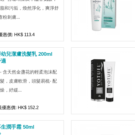
脂和污垢，煥然淨化，爽淨舒
粉刺膚...
惠價: HK$ 113.4
兒潔膚洗髮乳 200ml
舒適
- 含天然金盞花的輕柔泡沫配
髮，皮膚軟滑，頭髮易梳- 配
，紓緩...
員優惠價: HK$ 152.2
潤手霜 50ml
齡