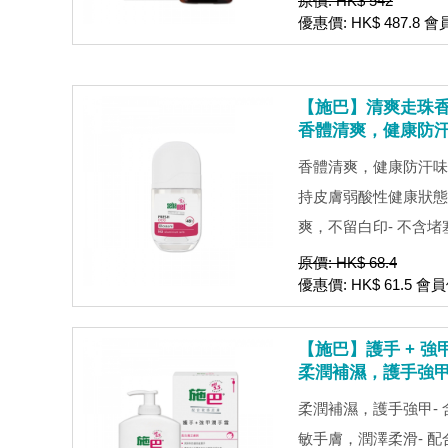
原價: HK$ 542
優惠價: HK$ 487.8 會
【施巴】清爽走珠香體露
香體清爽，健康防
香體清爽，健康防汗味- 
持皮膚弱酸性健康狀態
爽，不留白印- 不含堵塞
原價: HK$ 68.4
優惠價: HK$ 61.5 會員
【施巴】護手 + 強甲
柔潤補濕，護手強
柔潤補濕，護手強甲-
敏手膚，潤澤柔滑- 配