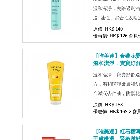
溫和潔淨，去除過剩油
適- 油性、混合性及暗瘡
原價: HK$ 140
優惠價: HK$ 126 會員優
【唯美達】金盞花嬰幼
溫和潔淨，寶寶好
溫和潔淨，寶寶好舒適
方，溫和潔淨嫩膚和幼
合滋潤杏仁油，防禦乾燥
原價: HK$ 188
優惠價: HK$ 169.2 會
【唯美達】紅石榴再生
手膚嫩滑，緊緻逆