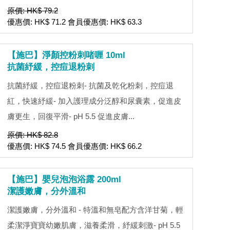
原價: HK$ 79.2
優惠價: HK$ 71.2 會員優惠價: HK$ 63.3
【施巴】淨顏控粉刺啫喱 10ml
抗菌紓緩，控痘退粉刺
抗菌紓緩，控痘退粉刺- 抗菌及乾化粉刺，控痘退
紅，快速紓緩- 加入護理成分泛醇和尿囊素，促進皮
膚更生，回復平滑- pH 5.5 促進皮膚...
原價: HK$ 82.8
優惠價: HK$ 74.5 會員優惠價: HK$ 66.2
【施巴】嬰兒泡泡浴露 200ml
潔護嫩膚，分外溫和
潔護嫩膚，分外溫和 - 特溫和無皂配方含洋甘菊，輕
柔潔淨寶寶幼嫩肌膚，滋養柔滑，紓緩刺激- pH 5.5