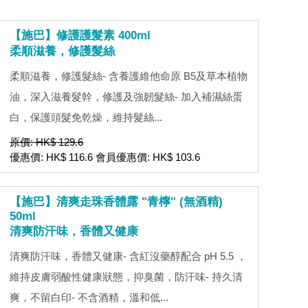
【施巴】修護護髮素 400ml
柔順滋養，修護髮絲
柔順滋養，修護髮絲- 含養護維他命原 B5及草本植物
油，深入滋養髮幹，修護及強韌髮絲- 加入補濕絲蛋
白，保護頭髮免乾燥，維持髮絲...
原價: HK$ 129.6
優惠價: HK$ 116.6 會員優惠價: HK$ 103.6
【施巴】清爽走珠香體露 "青檸" (無酒精)
50ml
清爽防汗味，香體又健康
清爽防汗味，香體又健康- 含紅沒藥醇配合 pH 5.5 ，
維持皮膚弱酸性健康狀態，抑臭菌，防汗味- 持久清
爽，不留白印- 不含酒精，溫和低...