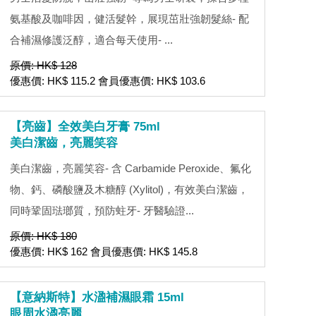
氨基酸及咖啡因，健活髮幹，展現茁壯強韌髮絲- 配
合補濕修護泛醇，適合每天使用- ...
原價: HK$ 128
優惠價: HK$ 115.2 會員優惠價: HK$ 103.6
【亮齒】全效美白牙膏 75ml
美白潔齒，亮麗笑容
美白潔齒，亮麗笑容- 含 Carbamide Peroxide、氟化
物、鈣、磷酸鹽及木糖醇 (Xylitol)，有效美白潔齒，
同時鞏固琺瑯質，預防蛀牙- 牙醫驗證...
原價: HK$ 180
優惠價: HK$ 162 會員優惠價: HK$ 145.8
【意納斯特】水溋補濕眼霜 15ml
眼周水溋亮麗