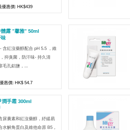
員優惠價: HK$439
 "馨雅" 50ml
汗味
含紅沒藥醇配合 pH 5.5 ，維
，抑臭菌，防汗味- 持久清
毛孔鋁鹽，...
優惠價: HK$ 54.7
潤手霜 300ml
甲
 含尿囊素和紅沒藥醇，紓緩易
合水解角蛋白及維他命原 B5，