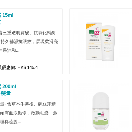
15ml
紋
 含三重透明質酸、抗氧化輔酶
肽，持久補濕抗眼紋，展現柔滑亮
果油和...
員優惠價: HK$ 145.4
200ml
厚髮量
量- 含草本牛蒡根、豌豆芽精
頭膚血液循環，啟動毛囊，激
稀疏脫...