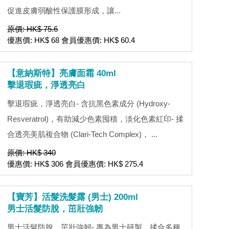
促進皮膚弱酸性保護膜形成，讓...
原價: HK$ 75.6
優惠價: HK$ 68 會員優惠價: HK$ 60.4
【意納斯特】亮膚面霜 40ml
擊退瑕疵，淨透亮白
擊退瑕疵，淨透亮白- 含抗黑色素成分 (Hydroxy-
Resveratrol)，有助減少色素囤積，淡化色素紅印- 揉
合透亮美肌複合物 (Clari-Tech Complex)， ...
原價: HK$ 340
優惠價: HK$ 306 會員優惠價: HK$ 275.4
【寶芳】活髮洗髮露 (男士) 200ml
男士活髮防脫，茁壯強韌
男士活髮防脫，茁壯強韌- 專為男士研製，揉合多種