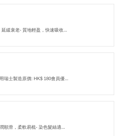
緩衰老- 質地輕盈，快速吸收...
造原價: HK$ 180會員優...
滑，柔軟易梳- 染色髮絲適...