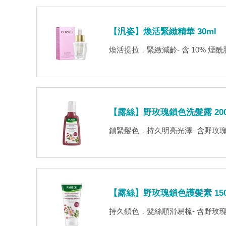
【汎姿】煥活緊緻精華 30ml
煥活提拉，緊緻減齡- 含 10% 
【露絲】野玫瑰鎖色洗髮露 200
鎖緊髮色，持久明亮光澤- 含野玫瑰
【露絲】野玫瑰鎖色護髮素 150
持久鎖色，髮絲順滑易梳- 含野玫瑰