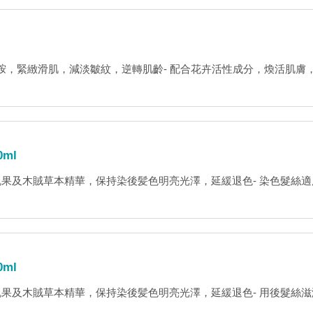
煙酰胺，緊緻滑肌，減淡皺紋，逆轉肌齡- 配合花卉活性成分，煥活肌膚，延
ml
果及木賊草本精華，保持染後髪色明亮光澤，延緩退色- 染色髮絲適用瑞士製
ml
果及木賊草本精華，保持染後髪色明亮光澤，延緩退色- 用後髮絲滋潤順