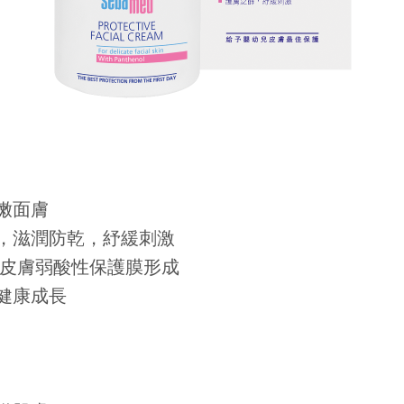
嫩面膚
，滋潤防乾，紓緩刺激
寶寶皮膚弱酸性保護膜形成
健康成長