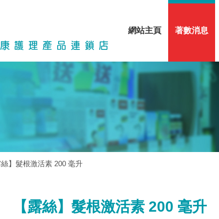
網站主頁
著數消息
絲】髮根激活素 200 毫升
【露絲】髮根激活素 200 毫升