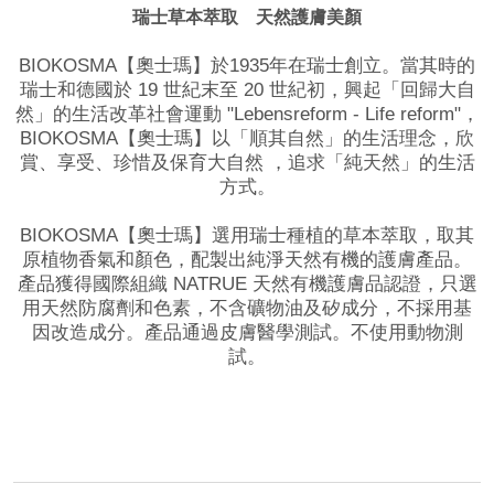
瑞士草本萃取 天然護膚美顏
BIOKOSMA【奧士瑪】於1935年在瑞士創立。當其時的
瑞士和德國於 19 世紀末至 20 世紀初，興起「回歸大自
然」的生活改革社會運動 "Lebensreform - Life reform"，
BIOKOSMA【奧士瑪】以「順其自然」的生活理念，欣
賞、享受、珍惜及保育大自然 ，追求「純天然」的生活
方式。
BIOKOSMA【奧士瑪】選用瑞士種植的草本萃取，取其
原植物香氣和顏色，配製出純淨天然有機的護膚產品。
產品獲得國際組織 NATRUE 天然有機護膚品認證，只選
用天然防腐劑和色素，不含礦物油及矽成分，不採用基
因改造成分。產品通過皮膚醫學測試。不使用動物測
試。
品牌網站