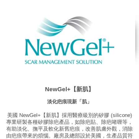
NewGel+【新肌】
淡化疤痕現新「肌」
美國 NewGel+【新肌】採用醫療級別的矽膠 (silicone)
專業研製各種矽膠除疤產品，如除疤貼、除疤啫喱等，
有助淡化、撫平及軟化新舊疤痕，改善肌膚外觀，消除
由疤痕帶來的煩惱。廠房及總部設於美國，生產品質符