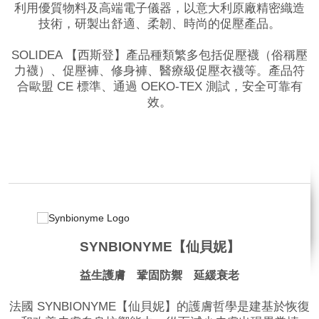
利用優質物料及高端電子儀器，以意大利原廠精密織造
技術，研製出舒適、柔韌、時尚的促壓產品。
SOLIDEA 【西斯登】產品種類繁多包括促壓襪（俗稱壓
力襪）、促壓褲、修身褲、醫療級促壓衣襪等。產品符
合歐盟 CE 標準、通過 OEKO-TEX 測試，安全可靠有
效。
品牌網站
SYNBIONYME【仙貝妮】
益生護膚 鞏固防禦 延緩衰老
法國 SYNBIONYME【仙貝妮】的護膚哲學是建基於恢復