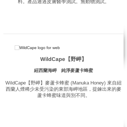
料。產品通過皮膚醫學測試。無動物測試。
品牌網站
相關影片
WildCape【野岬】
紐西蘭海岬 純淨麥蘆卡蜂蜜
WildCape【野岬】麥蘆卡蜂蜜 (Manuka Honey) 來自紐
西蘭人煙稀少未受污染的東部海岬地區，提鍊出來的麥
蘆卡蜂蜜味道與別不同。
品牌網站