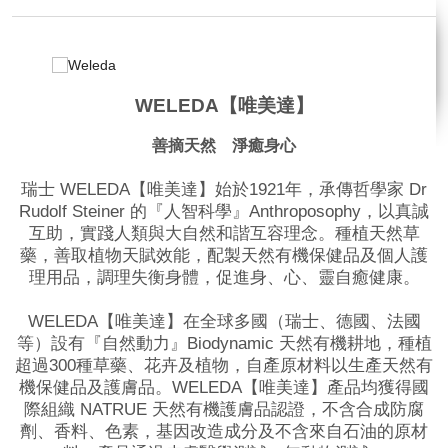
WELEDA【唯美達】
善摘天然 淨癒身心
瑞士 WELEDA【唯美達】始於1921年，承傳哲學家 Dr
Rudolf Steiner 的『人智科學』Anthroposophy，以真誠
互助，實踐人類與大自然和諧互容理念。種植天然草
藥，善取植物天賦效能，配製天然有機保健品及個人護
理用品，調理失衡身體，促進身、心、靈自癒健康。
WELEDA【唯美達】在全球多國（瑞士、德國、法國
等）設有『自然動力』Biodynamic 天然有機耕地，種植
超過300種草藥、花卉及植物，自產原材料以生產天然有
機保健品及護膚品。WELEDA【唯美達】產品均獲得國
際組織 NATRUE 天然有機護膚品認證，不含合成防腐
劑、香料、色素，基因改造成分及不含來自石油的原材