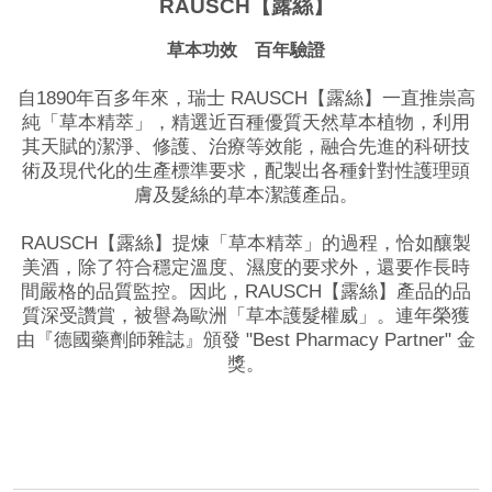
RAUSCH【露絲】
草本功效 百年驗證
自1890年百多年來，瑞士 RAUSCH【露絲】一直推祟高
純「草本精萃」，精選近百種優質天然草本植物，利用
其天賦的潔淨、修護、治療等效能，融合先進的科研技
術及現代化的生產標準要求，配製出各種針對性護理頭
膚及髮絲的草本潔護產品。
RAUSCH【露絲】提煉「草本精萃」的過程，恰如釀製
美酒，除了符合穩定溫度、濕度的要求外，還要作長時
間嚴格的品質監控。因此，RAUSCH【露絲】產品的品
質深受讚賞，被譽為歐洲「草本護髮權威」。連年榮獲
由『德國藥劑師雜誌』頒發 "Best Pharmacy Partner" 金
獎。
品牌網站