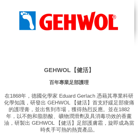
GEHWOL【健活】
百年專業足部護理
在1868年，德國化學家 Eduard Gerlach 憑藉其專業科研
化學知識，研發出 GEHWOL 【健活】首支紓緩足部痠痛
的護理膏，並出售到市場，獲得熱烈反應。並在1882
年，以不飽和脂肪酸、礦物潤滑劑及具消毒功效的香薰
油，研製出 GEHWOL 【健活】足部護膚霜，旋即成為當
時炙手可熱的熱賣產品。