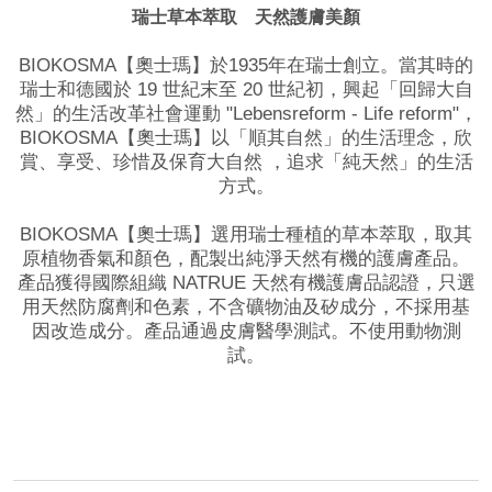
瑞士草本萃取 天然護膚美顏
BIOKOSMA【奧士瑪】於1935年在瑞士創立。當其時的
瑞士和德國於 19 世紀末至 20 世紀初，興起「回歸大自
然」的生活改革社會運動 "Lebensreform - Life reform"，
BIOKOSMA【奧士瑪】以「順其自然」的生活理念，欣
賞、享受、珍惜及保育大自然 ，追求「純天然」的生活
方式。
BIOKOSMA【奧士瑪】選用瑞士種植的草本萃取，取其
原植物香氣和顏色，配製出純淨天然有機的護膚產品。
產品獲得國際組織 NATRUE 天然有機護膚品認證，只選
用天然防腐劑和色素，不含礦物油及矽成分，不採用基
因改造成分。產品通過皮膚醫學測試。不使用動物測
試。
品牌網站