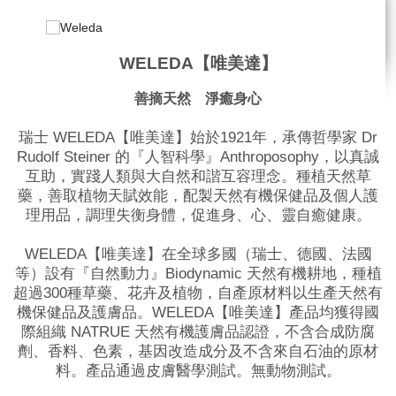
WELEDA【唯美達】
善摘天然 淨癒身心
瑞士 WELEDA【唯美達】始於1921年，承傳哲學家 Dr
Rudolf Steiner 的『人智科學』Anthroposophy，以真誠
互助，實踐人類與大自然和諧互容理念。種植天然草
藥，善取植物天賦效能，配製天然有機保健品及個人護
理用品，調理失衡身體，促進身、心、靈自癒健康。
WELEDA【唯美達】在全球多國（瑞士、德國、法國
等）設有『自然動力』Biodynamic 天然有機耕地，種植
超過300種草藥、花卉及植物，自產原材料以生產天然有
機保健品及護膚品。WELEDA【唯美達】產品均獲得國
際組織 NATRUE 天然有機護膚品認證，不含合成防腐
劑、香料、色素，基因改造成分及不含來自石油的原材
料。產品通過皮膚醫學測試。無動物測試。