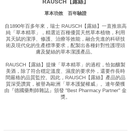
RAUSCH【露絲】
草本功效 百年驗證
自1890年百多年來，瑞士 RAUSCH【露絲】一直推祟高
純「草本精萃」，精選近百種優質天然草本植物，利用
其天賦的潔淨、修護、治療等效能，融合先進的科研技
術及現代化的生產標準要求，配製出各種針對性護理頭
膚及髮絲的草本潔護產品。
RAUSCH【露絲】提煉「草本精萃」的過程，恰如釀製
美酒，除了符合穩定溫度、濕度的要求外，還要作長時
間嚴格的品質監控。因此，RAUSCH【露絲】產品的品
質深受讚賞，被譽為歐洲「草本護髮權威」。連年榮獲
由『德國藥劑師雜誌』頒發 "Best Pharmacy Partner" 金
獎。
品牌網站