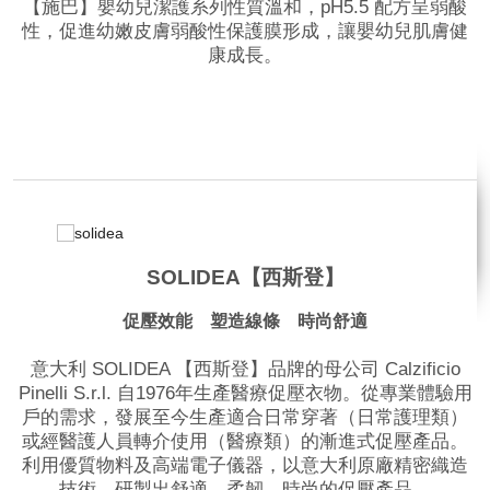
【施巴】嬰幼兒潔護系列性質溫和，pH5.5 配方呈弱酸
性，促進幼嫩皮膚弱酸性保護膜形成，讓嬰幼兒肌膚健
康成長。
品牌網站
相關影片
SOLIDEA【西斯登】
促壓效能 塑造線條 時尚舒適
意大利 SOLIDEA 【西斯登】品牌的母公司 Calzificio
Pinelli S.r.l. 自1976年生產醫療促壓衣物。從專業體驗用
戶的需求，發展至今生產適合日常穿著（日常護理類）
或經醫護人員轉介使用（醫療類）的漸進式促壓產品。
利用優質物料及高端電子儀器，以意大利原廠精密織造
技術，研製出舒適、柔韌、時尚的促壓產品。