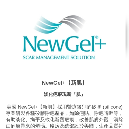
NewGel+【新肌】
淡化疤痕現新「肌」
美國 NewGel+【新肌】採用醫療級別的矽膠 (silicone)
專業研製各種矽膠除疤產品，如除疤貼、除疤啫喱等，
有助淡化、撫平及軟化新舊疤痕，改善肌膚外觀，消除
由疤痕帶來的煩惱。廠房及總部設於美國，生產品質符