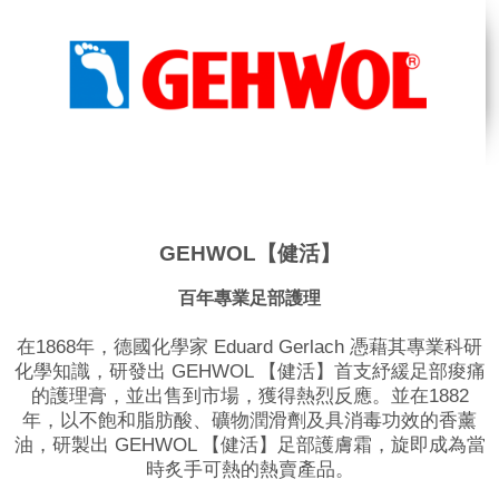
GEHWOL【健活】
百年專業足部護理
在1868年，德國化學家 Eduard Gerlach 憑藉其專業科研
化學知識，研發出 GEHWOL 【健活】首支紓緩足部痠痛
的護理膏，並出售到市場，獲得熱烈反應。並在1882
年，以不飽和脂肪酸、礦物潤滑劑及具消毒功效的香薰
油，研製出 GEHWOL 【健活】足部護膚霜，旋即成為當
時炙手可熱的熱賣產品。