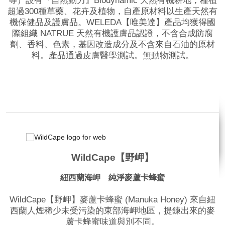
等）設有『自然動力』Biodynamic 天然有機耕地，種植
超過300種草藥、花卉及植物，自產原材料以生產天然有
機保健品及護膚品。WELEDA【唯美達】產品均獲得國
際組織 NATRUE 天然有機護膚品認證，不含合成防腐
劑、香料、色素，基因改造成分及不含來自石油的原材
料。產品通過皮膚醫學測試。無動物測試。
品牌網站
相關影片
WildCape【野岬】
紐西蘭海岬 純淨麥蘆卡蜂蜜
WildCape【野岬】麥蘆卡蜂蜜 (Manuka Honey) 來自紐
西蘭人煙稀少未受污染的東部海岬地區，提鍊出來的麥
蘆卡蜂蜜味道與別不同。