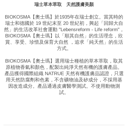
瑞士草本萃取 天然護膚美顏
BIOKOSMA【奧士瑪】於1935年在瑞士創立。當其時的
瑞士和德國於 19 世紀末至 20 世紀初，興起「回歸大自
然」的生活改革社會運動 "Lebensreform - Life reform"，
BIOKOSMA【奧士瑪】以「順其自然」的生活理念，欣
賞、享受、珍惜及保育大自然 ，追求「純天然」的生活
方式。
BIOKOSMA【奧士瑪】選用瑞士種植的草本萃取，取其
原植物香氣和顏色，配製出純淨天然有機的護膚產品。
產品獲得國際組織 NATRUE 天然有機護膚品認證，只選
用天然防腐劑和色素，不含礦物油及矽成分，不採用基
因改造成分。產品通過皮膚醫學測試。不使用動物測
試。
品牌網站