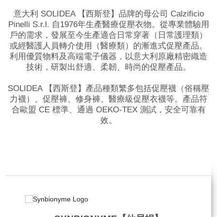
意大利 SOLIDEA 【西斯登】品牌的母公司 Calzificio
Pinelli S.r.l. 自1976年生產醫療促壓衣物。從專業體驗用
戶的需求，發展至今生產適合日常穿著（日常護理類）
或經醫護人員轉介使用（醫療類）的漸進式促壓產品。
利用優質物料及高端電子儀器，以意大利原廠精密織造
技術，研製出舒適、柔韌、時尚的促壓產品。
SOLIDEA 【西斯登】產品種類繁多包括促壓襪（俗稱壓
力襪）、促壓褲、修身褲、醫療級促壓衣襪等。產品符
合歐盟 CE 標準、通過 OEKO-TEX 測試，安全可靠有
效。
品牌網站