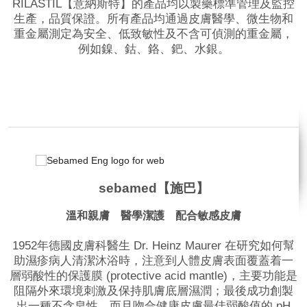
RILASTIL【意納斯特】的產品均以製藥標準管理及監控
生產，品質保證。所有產品均通過皮膚醫學、微生物和
重金屬測定為安全、低致敏性及不含可偵測的重金屬，
例如鎳、鈷、鉻、鈀、水銀。
品牌網站
相關影片
sebamed【施巴】
溫和親膚 醫學潔護 配合敏感皮膚
1952年德國皮膚科醫生 Dr. Heinz Maurer 在研究如何幫
助濕疹病人清潔沐浴時，注意到人體皮膚表面覆蓋着一
層弱酸性的保護膜 (protective acid mantle)，主要功能是
阻隔外來環境刺激及保持肌膚底層濕潤；最後成功創製
出一種不含皂性，而且吻合健康皮膚最佳弱酸值的 pH