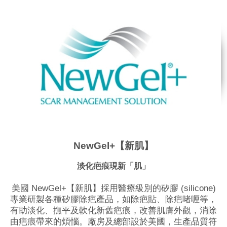
NewGel+【新肌】
淡化疤痕現新「肌」
美國 NewGel+【新肌】採用醫療級別的矽膠 (silicone)
專業研製各種矽膠除疤產品，如除疤貼、除疤啫喱等，
有助淡化、撫平及軟化新舊疤痕，改善肌膚外觀，消除
由疤痕帶來的煩惱。廠房及總部設於美國，生產品質符