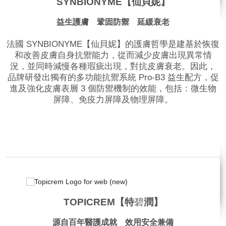
SYNBIONYME【仙貝妮】
益生護膚 鞏固防禦 延緩衰老
法國 SYNBIONYME【仙貝妮】的護膚哲學是建基於恢復
和改善皮膚自身抗禦能力，從而減少皮膚出現異常情
況，並同時減慢各種瑕疵出現，對抗皮膚衰老。因此，
品牌研發出獨有的多功能抗禦系統 Pro-B3 益生配方，促
進及強化皮膚表層 3 個防禦機制的效能，包括：微生物
屏障、免疫力屏障及物理屏障。
品牌網站
TOPICREM【特
碧
潤】
源自百年醫護成就 效用安全兼備