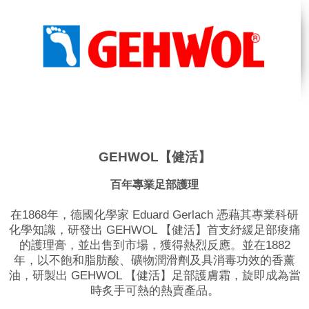
GEHWOL【健活】
百年專業足部護理
在1868年，德國化學家 Eduard Gerlach 憑藉其專業科研
化學知識，研發出 GEHWOL 【健活】首支紓緩足部痠痛
的護理膏，並出售到市場，獲得熱烈反應。並在1882
年，以不飽和脂肪酸、礦物潤滑劑及具消毒功效的香薰
油，研製出 GEHWOL 【健活】足部護膚霜，旋即成為當
時炙手可熱的熱賣產品。