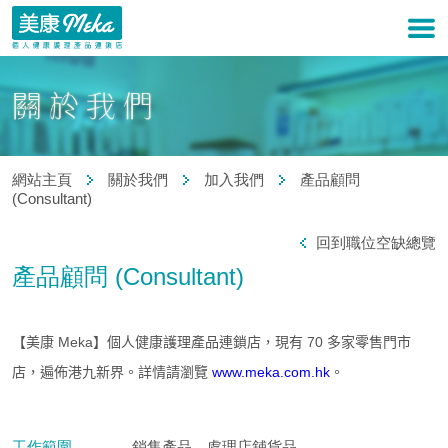
網站主頁
關於我們
加入我們
產品顧問
(Consultant)
回到職位空缺總覽
產品顧問 (Consultant)
【美康 Meka】個人健康護理產品連鎖店，現有 70 多家零售門市
店，遍佈港九新界。詳情請瀏覽
www.meka.com.hk
。
工作範圍
銷售產品，處理店舖貨品。