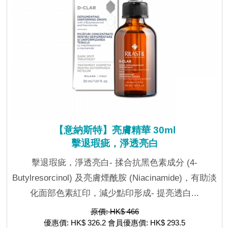
【意納斯特】亮膚精華 30ml
擊退瑕疵，淨透亮白
擊退瑕疵，淨透亮白- 揉合抗黑色素成分 (4-
Butylresorcinol) 及亮膚煙酰胺 (Niacinamide)，有助淡
化面部色素紅印，減少點印形成- 提亮透白...
原價: HK$ 466
優惠價: HK$ 326.2 會員優惠價: HK$ 293.5