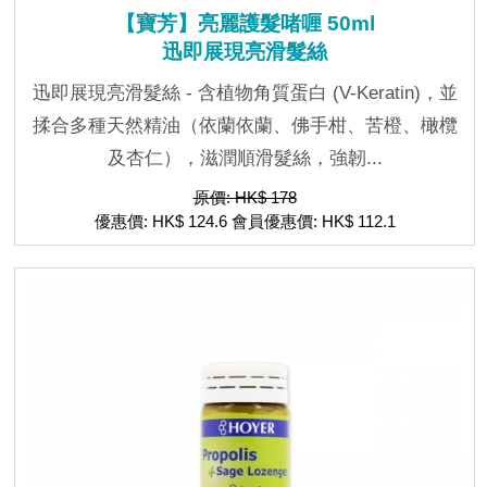
【寶芳】亮麗護髮啫喱 50ml
迅即展現亮滑髮絲
迅即展現亮滑髮絲 - 含植物角質蛋白 (V-Keratin)，並
揉合多種天然精油（依蘭依蘭、佛手柑、苦橙、橄欖
及杏仁），滋潤順滑髮絲，強韌...
原價: HK$ 178
優惠價: HK$ 124.6 會員優惠價: HK$ 112.1