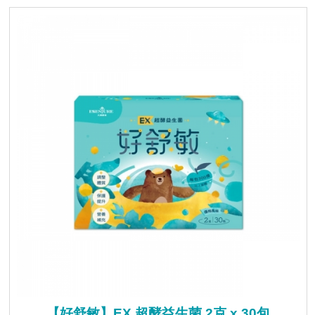
【好舒敏】EX 超酵益生菌 2克 x 30包