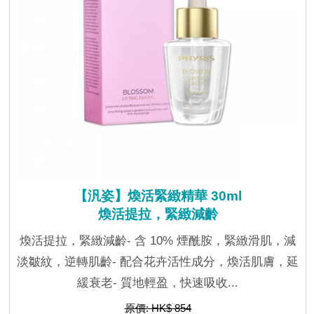
【汎姿】煥活緊緻精華 30ml
煥活提拉，緊緻減齡
煥活提拉，緊緻減齡- 含 10% 煙酰胺，緊緻滑肌，減
淡皺紋，逆轉肌齡- 配合花卉活性成分，煥活肌膚，延
緩衰老- 質地輕盈，快速吸收...
原價: HK$ 854