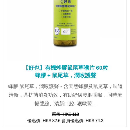
【好也】有機蜂膠鼠尾草喉片 60粒
蜂膠 + 鼠尾草，潤喉護聲
蜂膠 鼠尾草，潤喉護聲 - 含天然蜂膠及鼠尾草，味道
清新，具抗菌消炎功效，有助紓緩乾涸咽喉，同時流
暢聲線、清新口腔- 獲歐盟...
原價: HK$ 118
優惠價: HK$ 82.6 會員優惠價: HK$ 74.3