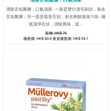
清除舌垢菌層，口氣清新- 一面是雙行潔毛刷頭，刷走
舌垢菌層；另一面是弧形舌刮，刷去剩餘脫落污垢- 徹
底潔淨舌頭，消除異味，提...
原價: HK$ 76
優惠價: HK$ 60.8 會員優惠價: HK$ 54.7