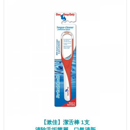
【漱佳】潔舌棒 1支
清除舌垢菌層，口氣清新