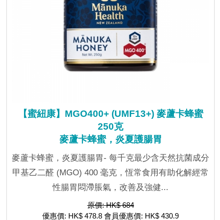
【蜜紐康】MGO400+ (UMF13+) 麥蘆卡蜂蜜
250克
麥蘆卡蜂蜜，炎夏護腸胃
麥蘆卡蜂蜜，炎夏護腸胃- 每千克最少含天然抗菌成分
甲基乙二醛 (MGO) 400 毫克，恆常食用有助化解經常
性腸胃悶滯脹氣，改善及強健...
原價: HK$ 684
優惠價: HK$ 478.8 會員優惠價: HK$ 430.9