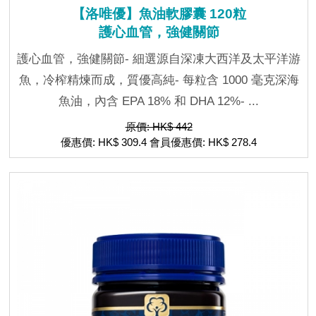
【洛唯優】魚油軟膠囊 120粒
護心血管，強健關節
護心血管，強健關節- 細選源自深凍大西洋及太平洋游
魚，冷榨精煉而成，質優高純- 每粒含 1000 毫克深海
魚油，內含 EPA 18% 和 DHA 12%- ...
原價: HK$ 442
優惠價: HK$ 309.4 會員優惠價: HK$ 278.4