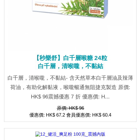
【秒樂舒】白千層喉糖 24粒
白千層，清喉嚨，不黏結
白千層，清喉嚨，不黏結- 含天然草本白千層油及辣薄
荷油，有助化解黏液，喉嚨暢通無阻捷克製造 原價:
HK$ 96震撼優惠 7 折 優惠價: H...
原價: HK$ 96
優惠價: HK$ 67.2 會員優惠價: HK$ 60.4