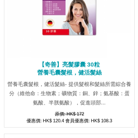
【奇善】亮髮膠囊 30粒
營養毛囊髮根，健活髮絲
營養毛囊髮根，健活髮絲- 提供髮根和髮絲所需綜合養
分（維他命：生物素；礦物質：銅、鋅；氨基酸：蛋
氨酸、半胱氨酸），促進頭部...
原價: HK$ 172
優惠價: HK$ 120.4 會員優惠價: HK$ 108.3