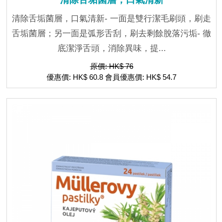
清除舌垢菌層，口氣清新- 一面是雙行潔毛刷頭，刷走
舌垢菌層；另一面是弧形舌刮，刷去剩餘脫落污垢- 徹
底潔淨舌頭，消除異味，提...
原價: HK$ 76
優惠價: HK$ 60.8 會員優惠價: HK$ 54.7