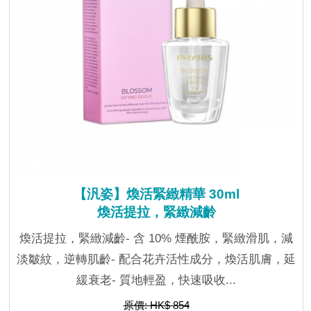
【汎姿】煥活緊緻精華 30ml
煥活提拉，緊緻減齡
煥活提拉，緊緻減齡- 含 10% 煙酰胺，緊緻滑肌，減
淡皺紋，逆轉肌齡- 配合花卉活性成分，煥活肌膚，延
緩衰老- 質地輕盈，快速吸收...
原價: HK$ 854