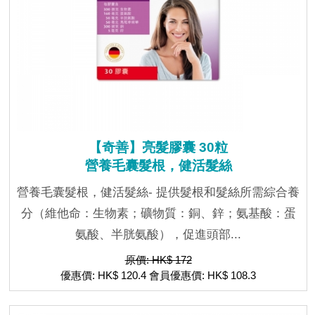
【奇善】亮髮膠囊 30粒
營養毛囊髮根，健活髮絲
營養毛囊髮根，健活髮絲- 提供髮根和髮絲所需綜合養
分（維他命：生物素；礦物質：銅、鋅；氨基酸：蛋
氨酸、半胱氨酸），促進頭部...
原價: HK$ 172
優惠價: HK$ 120.4 會員優惠價: HK$ 108.3