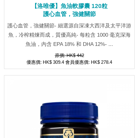
【洛唯優】魚油軟膠囊 120粒
護心血管，強健關節
護心血管，強健關節- 細選源自深凍大西洋及太平洋游
魚，冷榨精煉而成，質優高純- 每粒含 1000 毫克深海
魚油，內含 EPA 18% 和 DHA 12%- ...
原價: HK$ 442
優惠價: HK$ 309.4 會員優惠價: HK$ 278.4