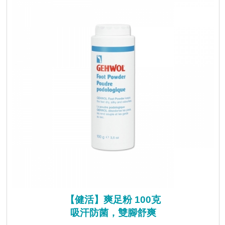
【健活】爽足粉 100克
吸汗防菌，雙腳舒爽