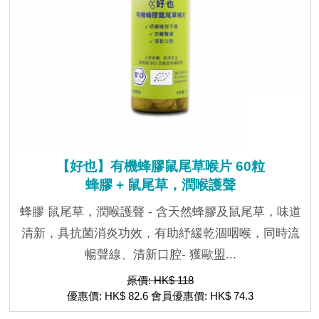
【好也】有機蜂膠鼠尾草喉片 60粒
蜂膠 + 鼠尾草，潤喉護聲
蜂膠 鼠尾草，潤喉護聲 - 含天然蜂膠及鼠尾草，味道
清新，具抗菌消炎功效，有助紓緩乾涸咽喉，同時流
暢聲線、清新口腔- 獲歐盟...
原價: HK$ 118
優惠價: HK$ 82.6 會員優惠價: HK$ 74.3