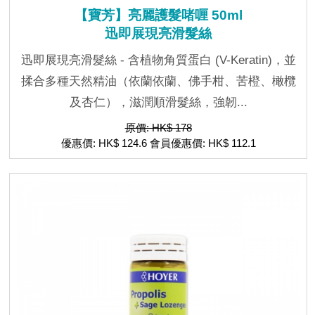
【寶芳】亮麗護髮啫喱 50ml
迅即展現亮滑髮絲
迅即展現亮滑髮絲 - 含植物角質蛋白 (V-Keratin)，並
揉合多種天然精油（依蘭依蘭、佛手柑、苦橙、橄欖
及杏仁），滋潤順滑髮絲，強韌...
原價: HK$ 178
優惠價: HK$ 124.6 會員優惠價: HK$ 112.1