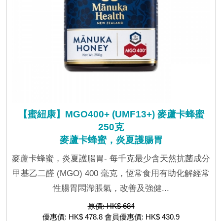
【蜜紐康】MGO400+ (UMF13+) 麥蘆卡蜂蜜
250克
麥蘆卡蜂蜜，炎夏護腸胃
麥蘆卡蜂蜜，炎夏護腸胃- 每千克最少含天然抗菌成分
甲基乙二醛 (MGO) 400 毫克，恆常食用有助化解經常
性腸胃悶滯脹氣，改善及強健...
原價: HK$ 684
優惠價: HK$ 478.8 會員優惠價: HK$ 430.9