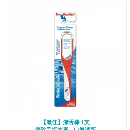
【漱佳】潔舌棒 1支
清除舌垢菌層，口氣清新