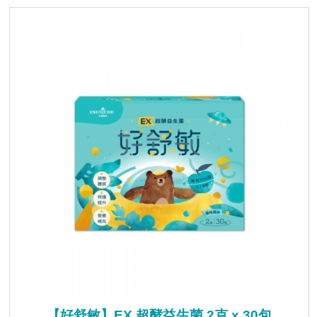
【好舒敏】EX 超酵益生菌 2克 x 30包