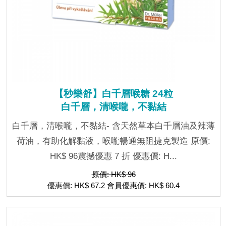
【秒樂舒】白千層喉糖 24粒
白千層，清喉嚨，不黏結
白千層，清喉嚨，不黏結- 含天然草本白千層油及辣薄
荷油，有助化解黏液，喉嚨暢通無阻捷克製造 原價:
HK$ 96震撼優惠 7 折 優惠價: H...
原價: HK$ 96
優惠價: HK$ 67.2 會員優惠價: HK$ 60.4