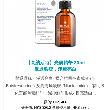
【意納斯特】亮膚精華 30ml
擊退瑕疵，淨透亮白
擊退瑕疵，淨透亮白- 揉合抗黑色素成分 (4-
Butylresorcinol) 及亮膚煙酰胺 (Niacinamide)，有助淡
化面部色素紅印，減少點印形成- 提亮透白...
原價: HK$ 466
優惠價: HK$ 326.2 會員優惠價: HK$ 293.5