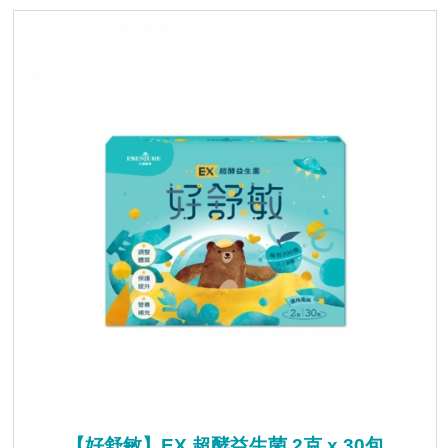
【好舒敏】EX 超酵益生菌 2克 x 30包