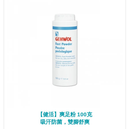
【健活】爽足粉 100克
吸汗防菌，雙腳舒爽