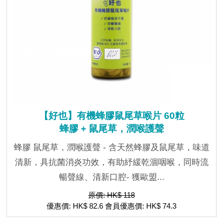
【好也】有機蜂膠鼠尾草喉片 60粒
蜂膠 + 鼠尾草，潤喉護聲
蜂膠 鼠尾草，潤喉護聲 - 含天然蜂膠及鼠尾草，味道
清新，具抗菌消炎功效，有助紓緩乾涸咽喉，同時流
暢聲線、清新口腔- 獲歐盟...
原價: HK$ 118
優惠價: HK$ 82.6 會員優惠價: HK$ 74.3