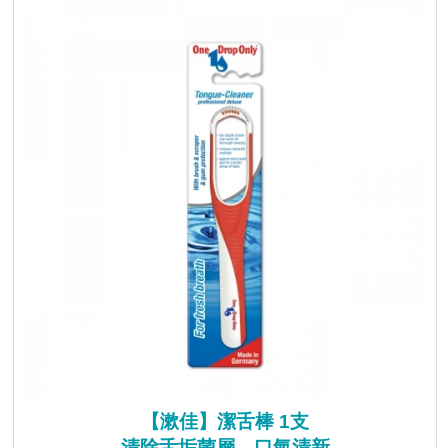
【漱佳】潔舌棒 1支
清除舌垢菌層，口氣清新