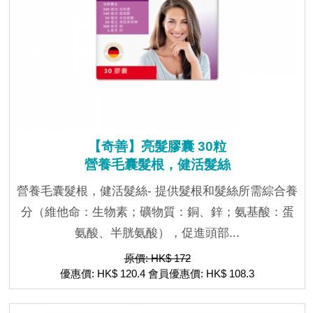
【奇善】亮髮膠囊 30粒
營養毛囊髮根，健活髮絲
營養毛囊髮根，健活髮絲- 提供髮根和髮絲所需綜合養
分（維他命：生物素；礦物質：銅、鋅；氨基酸：蛋
氨酸、半胱氨酸），促進頭部...
原價: HK$ 172
優惠價: HK$ 120.4 會員優惠價: HK$ 108.3