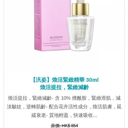
【汎姿】煥活緊緻精華 30ml
煥活提拉，緊緻減齡
煥活提拉，緊緻減齡- 含 10% 煙酰胺，緊緻滑肌，減
淡皺紋，逆轉肌齡- 配合花卉活性成分，煥活肌膚，延
緩衰老- 質地輕盈，快速吸收...
原價: HK$ 854