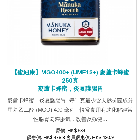
【蜜紐康】MGO400+ (UMF13+) 麥蘆卡蜂蜜
250克
麥蘆卡蜂蜜，炎夏護腸胃
麥蘆卡蜂蜜，炎夏護腸胃- 每千克最少含天然抗菌成分
甲基乙二醛 (MGO) 400 毫克，恆常食用有助化解經常
性腸胃悶滯脹氣，改善及強健...
原價: HK$ 684
優惠價: HK$ 478.8 會員優惠價: HK$ 430.9