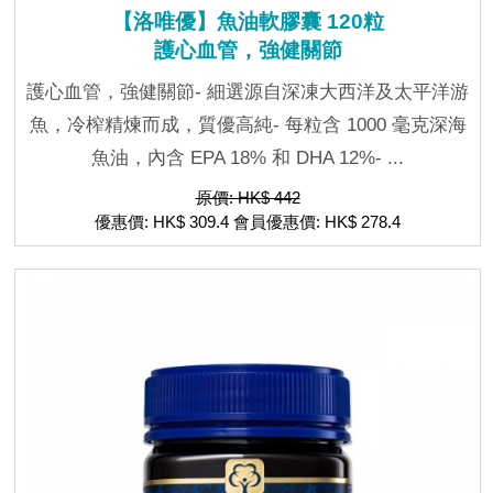
【洛唯優】魚油軟膠囊 120粒
護心血管，強健關節
護心血管，強健關節- 細選源自深凍大西洋及太平洋游
魚，冷榨精煉而成，質優高純- 每粒含 1000 毫克深海
魚油，內含 EPA 18% 和 DHA 12%- ...
原價: HK$ 442
優惠價: HK$ 309.4 會員優惠價: HK$ 278.4