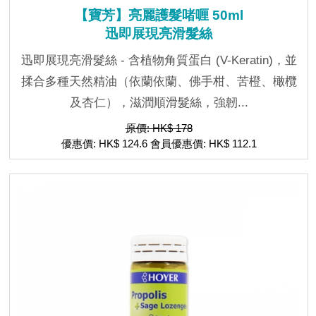
【寶芳】亮麗護髮啫喱 50ml
迅即展現亮滑髮絲
迅即展現亮滑髮絲 - 含植物角質蛋白 (V-Keratin)，並
揉合多種天然精油（依蘭依蘭、佛手柑、苦橙、橄欖
及杏仁），滋潤順滑髮絲，強韌...
原價: HK$ 178
優惠價: HK$ 124.6 會員優惠價: HK$ 112.1