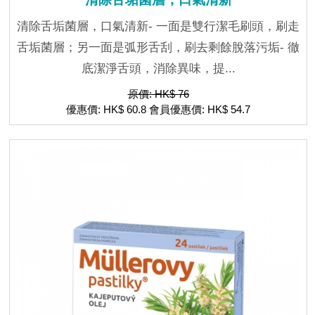
清除舌垢菌層，口氣清新- 一面是雙行潔毛刷頭，刷走
舌垢菌層；另一面是弧形舌刮，刷去剩餘脫落污垢- 徹
底潔淨舌頭，消除異味，提...
原價: HK$ 76
優惠價: HK$ 60.8 會員優惠價: HK$ 54.7