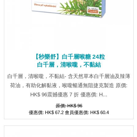
【秒樂舒】白千層喉糖 24粒
白千層，清喉嚨，不黏結
白千層，清喉嚨，不黏結- 含天然草本白千層油及辣薄
荷油，有助化解黏液，喉嚨暢通無阻捷克製造 原價:
HK$ 96震撼優惠 7 折 優惠價: H...
原價: HK$ 96
優惠價: HK$ 67.2 會員優惠價: HK$ 60.4