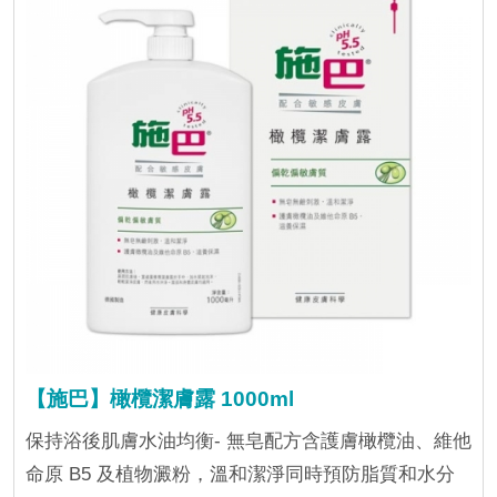
【施巴】橄欖潔膚露 1000ml
保持浴後肌膚水油均衡- 無皂配方含護膚橄欖油、維他
命原 B5 及植物澱粉，溫和潔淨同時預防脂質和水分