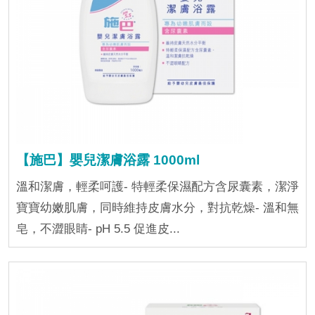
【施巴】嬰兒潔膚浴露 1000ml
溫和潔膚，輕柔呵護- 特輕柔保濕配方含尿囊素，潔淨
寶寶幼嫩肌膚，同時維持皮膚水分，對抗乾燥- 溫和無
皂，不澀眼睛- pH 5.5 促進皮...