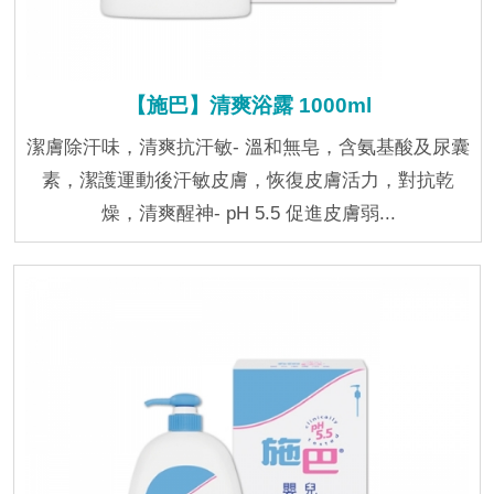
【施巴】清爽浴露 1000ml
潔膚除汗味，清爽抗汗敏- 溫和無皂，含氨基酸及尿囊
素，潔護運動後汗敏皮膚，恢復皮膚活力，對抗乾
燥，清爽醒神- pH 5.5 促進皮膚弱...