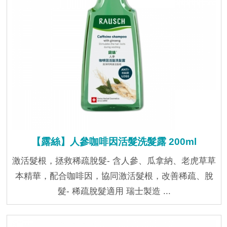
【露絲】人參咖啡因活髮洗髮露 200ml
激活髮根，拯救稀疏脫髮- 含人參、瓜拿納、老虎草草
本精華，配合咖啡因，協同激活髮根，改善稀疏、脫
髮- 稀疏脫髮適用 瑞士製造 ...