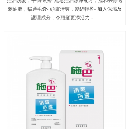
控油洗髮，平衡保濕- 無皂控油潔淨配方，溫和去除過
剩油脂，暢通毛囊- 頭膚清爽，髮絲輕盈- 加入保濕及
護理成分，令頭髮更添活力 - ...