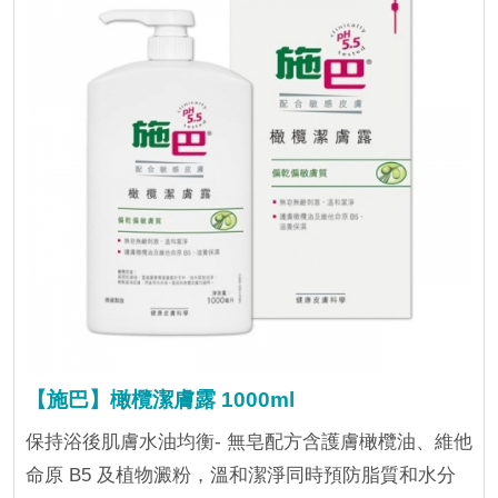
【施巴】橄欖潔膚露 1000ml
保持浴後肌膚水油均衡- 無皂配方含護膚橄欖油、維他
命原 B5 及植物澱粉，溫和潔淨同時預防脂質和水分