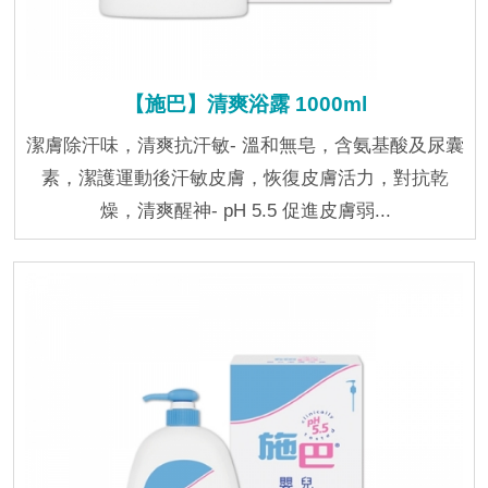
【施巴】清爽浴露 1000ml
潔膚除汗味，清爽抗汗敏- 溫和無皂，含氨基酸及尿囊
素，潔護運動後汗敏皮膚，恢復皮膚活力，對抗乾
燥，清爽醒神- pH 5.5 促進皮膚弱...