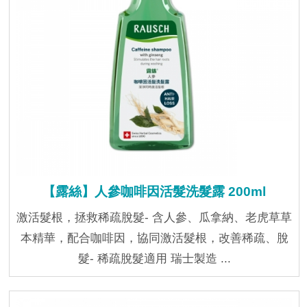
【露絲】人參咖啡因活髮洗髮露 200ml
激活髮根，拯救稀疏脫髮- 含人參、瓜拿納、老虎草草
本精華，配合咖啡因，協同激活髮根，改善稀疏、脫
髮- 稀疏脫髮適用 瑞士製造 ...