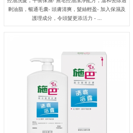
控油洗髮，平衡保濕- 無皂控油潔淨配方，溫和去除過
剩油脂，暢通毛囊- 頭膚清爽，髮絲輕盈- 加入保濕及
護理成分，令頭髮更添活力 - ...