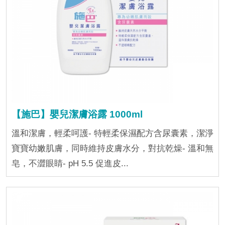
【施巴】嬰兒潔膚浴露 1000ml
溫和潔膚，輕柔呵護- 特輕柔保濕配方含尿囊素，潔淨
寶寶幼嫩肌膚，同時維持皮膚水分，對抗乾燥- 溫和無
皂，不澀眼睛- pH 5.5 促進皮...