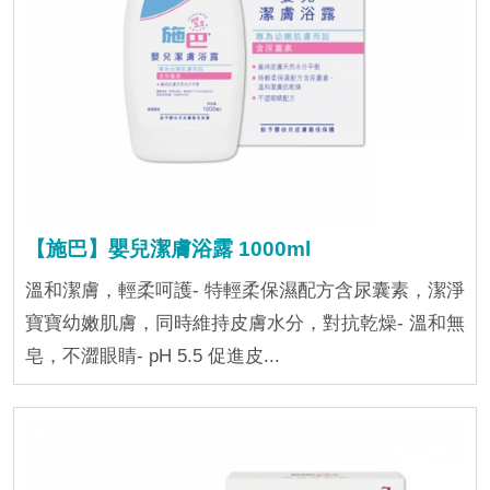
【施巴】嬰兒潔膚浴露 1000ml
溫和潔膚，輕柔呵護- 特輕柔保濕配方含尿囊素，潔淨
寶寶幼嫩肌膚，同時維持皮膚水分，對抗乾燥- 溫和無
皂，不澀眼睛- pH 5.5 促進皮...