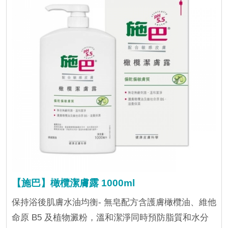
【施巴】橄欖潔膚露 1000ml
保持浴後肌膚水油均衡- 無皂配方含護膚橄欖油、維他
命原 B5 及植物澱粉，溫和潔淨同時預防脂質和水分