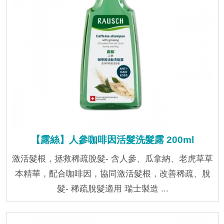
【露絲】人參咖啡因活髮洗髮露 200ml
激活髮根，拯救稀疏脫髮- 含人參、瓜拿納、老虎草草
本精華，配合咖啡因，協同激活髮根，改善稀疏、脫
髮- 稀疏脫髮適用 瑞士製造 ...