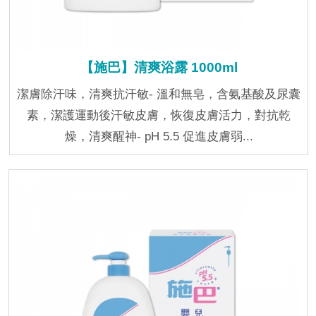
【施巴】清爽浴露 1000ml
潔膚除汗味，清爽抗汗敏- 溫和無皂，含氨基酸及尿囊
素，潔護運動後汗敏皮膚，恢復皮膚活力，對抗乾
燥，清爽醒神- pH 5.5 促進皮膚弱...