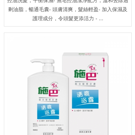
控油洗髮，平衡保濕- 無皂控油潔淨配方，溫和去除過
剩油脂，暢通毛囊- 頭膚清爽，髮絲輕盈- 加入保濕及
護理成分，令頭髮更添活力 - ...