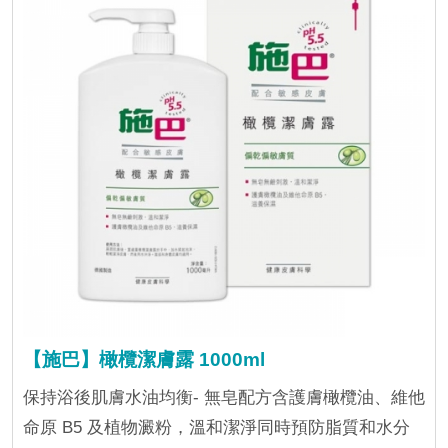
【施巴】橄欖潔膚露 1000ml
保持浴後肌膚水油均衡- 無皂配方含護膚橄欖油、維他
命原 B5 及植物澱粉，溫和潔淨同時預防脂質和水分