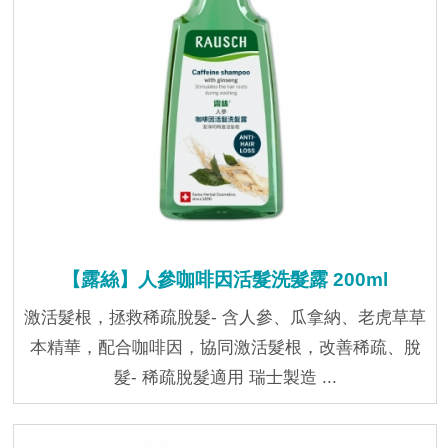
【露絲】人參咖啡因活髮洗髮露 200ml
激活髮根，拯救稀疏脫髮- 含人參、瓜拿納、老虎草草
本精華，配合咖啡因，協同激活髮根，改善稀疏、脫
髮- 稀疏脫髮適用 瑞士製造 ...