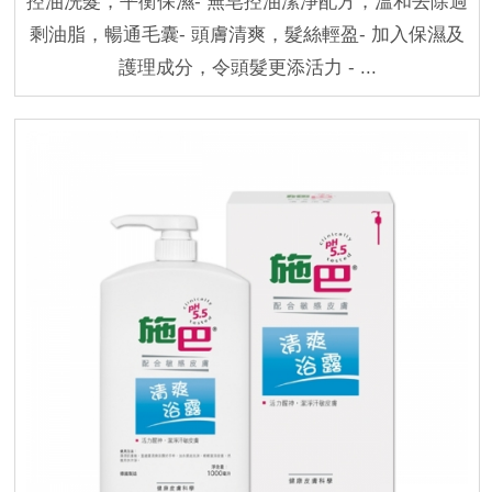
控油洗髮，平衡保濕- 無皂控油潔淨配方，溫和去除過
剩油脂，暢通毛囊- 頭膚清爽，髮絲輕盈- 加入保濕及
護理成分，令頭髮更添活力 - ...