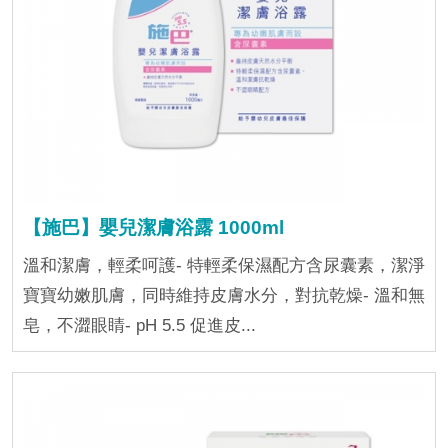
【施巴】嬰兒潔膚浴露 1000ml
溫和潔膚，輕柔呵護- 特輕柔保濕配方含尿囊素，潔淨
寶寶幼嫩肌膚，同時維持皮膚水分，對抗乾燥- 溫和無
皂，不澀眼睛- pH 5.5 促進皮...