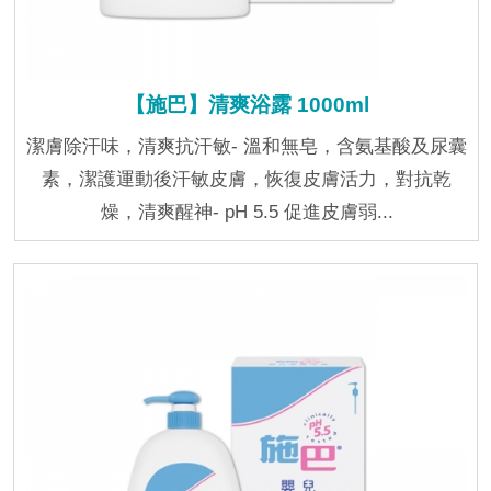
【施巴】清爽浴露 1000ml
潔膚除汗味，清爽抗汗敏- 溫和無皂，含氨基酸及尿囊
素，潔護運動後汗敏皮膚，恢復皮膚活力，對抗乾
燥，清爽醒神- pH 5.5 促進皮膚弱...