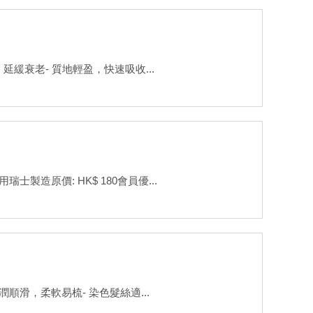
緩衰老- 質地輕盈，快速吸收...
造原價: HK$ 180會員優...
滑，柔軟易梳- 染色髮絲適...