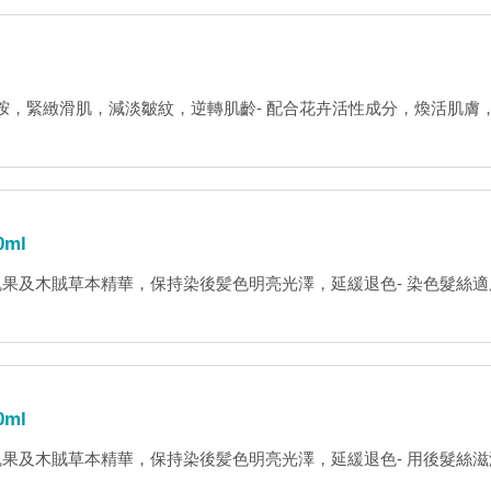
煙酰胺，緊緻滑肌，減淡皺紋，逆轉肌齡- 配合花卉活性成分，煥活肌膚，延
ml
果及木賊草本精華，保持染後髪色明亮光澤，延緩退色- 染色髮絲適用瑞士製
ml
果及木賊草本精華，保持染後髪色明亮光澤，延緩退色- 用後髮絲滋潤順