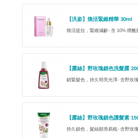
【汎姿】煥活緊緻精華 30ml
煥活提拉，緊緻減齡- 含 10% 
【露絲】野玫瑰鎖色洗髮露 200
鎖緊髮色，持久明亮光澤- 含野玫瑰
【露絲】野玫瑰鎖色護髮素 150
持久鎖色，髮絲順滑易梳- 含野玫瑰