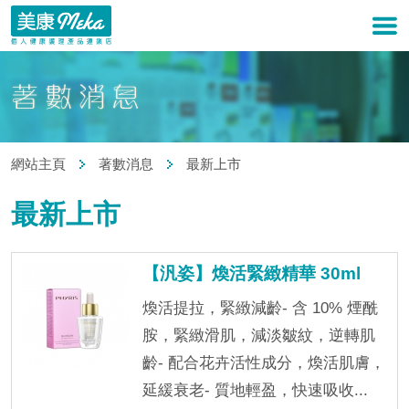
網站主頁
著數消息
最新上市
最新上市
【汎姿】煥活緊緻精華 30ml
煥活提拉，緊緻減齡- 含 10% 煙酰
胺，緊緻滑肌，減淡皺紋，逆轉肌
齡- 配合花卉活性成分，煥活肌膚，
延緩衰老- 質地輕盈，快速吸收...