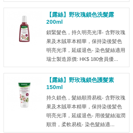
【露絲】野玫瑰鎖色洗髮露
200ml
鎖緊髮色，持久明亮光澤- 含野玫瑰
果及木賊草本精華，保持染後髪色
明亮光澤，延緩退色- 染色髮絲適用
瑞士製造原價: HK$ 180會員優...
【露絲】野玫瑰鎖色護髮素
150ml
持久鎖色，髮絲順滑易梳- 含野玫瑰
果及木賊草本精華，保持染後髪色
明亮光澤，延緩退色- 用後髮絲滋潤
順滑，柔軟易梳- 染色髮絲適...