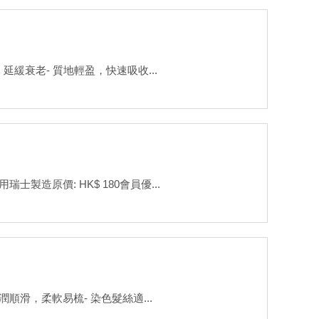
緩衰老- 質地輕盈，快速吸收...
造原價: HK$ 180會員優...
滑，柔軟易梳- 染色髮絲適...