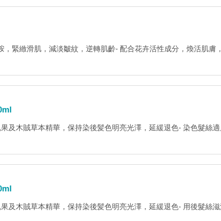
煙酰胺，緊緻滑肌，減淡皺紋，逆轉肌齡- 配合花卉活性成分，煥活肌膚，延
ml
果及木賊草本精華，保持染後髪色明亮光澤，延緩退色- 染色髮絲適用瑞士製
ml
果及木賊草本精華，保持染後髪色明亮光澤，延緩退色- 用後髮絲滋潤順