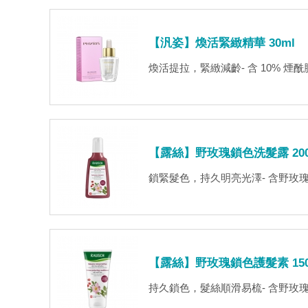
【汎姿】煥活緊緻精華 30ml
煥活提拉，緊緻減齡- 含 10% 
【露絲】野玫瑰鎖色洗髮露 200
鎖緊髮色，持久明亮光澤- 含野玫瑰
【露絲】野玫瑰鎖色護髮素 150
持久鎖色，髮絲順滑易梳- 含野玫瑰