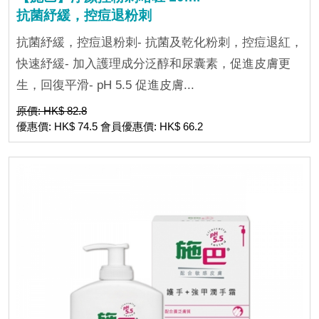
抗菌紓緩，控痘退粉刺
抗菌紓緩，控痘退粉刺- 抗菌及乾化粉刺，控痘退紅，
快速紓緩- 加入護理成分泛醇和尿囊素，促進皮膚更
生，回復平滑- pH 5.5 促進皮膚...
原價: HK$ 82.8
優惠價: HK$ 74.5 會員優惠價: HK$ 66.2