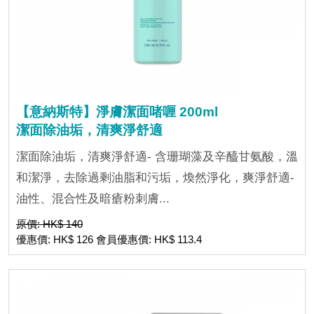
【意納斯特】淨膚潔面啫喱 200ml
潔面除油垢，清爽淨舒適
潔面除油垢，清爽淨舒適- 含珊瑚藻及辛醯甘氨酸，溫
和潔淨，去除過剩油脂和污垢，煥然淨化，爽淨舒適-
油性、混合性及暗瘡粉刺膚...
原價: HK$ 140
優惠價: HK$ 126 會員優惠價: HK$ 113.4