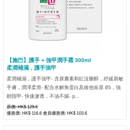
【施巴】護手 + 強甲潤手霜 300ml
柔潤補濕，護手強甲
柔潤補濕，護手強甲- 含尿囊素和紅沒藥醇，紓緩易敏
手膚，潤澤柔滑- 配合水解角蛋白及維他命原 B5，強
韌指甲- 快速滲透，不油不膩- p...
原價: HK$ 129.6
優惠價: HK$ 116.6 會員優惠價: HK$ 103.6