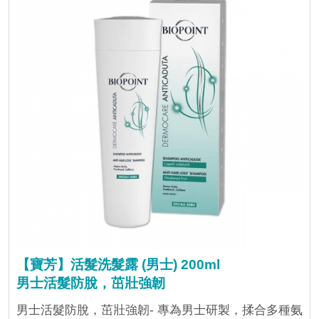
【寶芳】活髮洗髮露 (男士) 200ml
男士活髮防脫，茁壯強韌
男士活髮防脫，茁壯強韌- 專為男士研製，揉合多種氨