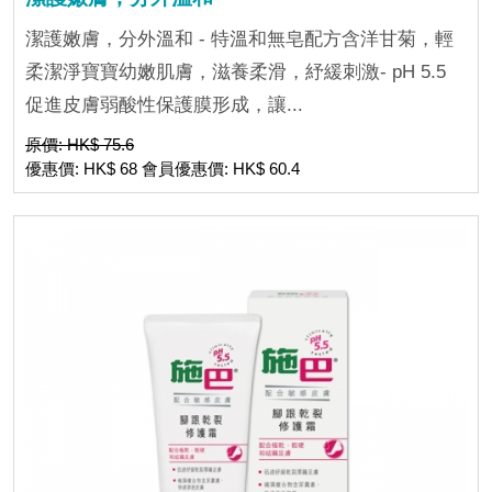
潔護嫩膚，分外溫和 - 特溫和無皂配方含洋甘菊，輕
柔潔淨寶寶幼嫩肌膚，滋養柔滑，紓緩刺激- pH 5.5
促進皮膚弱酸性保護膜形成，讓...
原價: HK$ 75.6
優惠價: HK$ 68 會員優惠價: HK$ 60.4