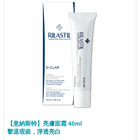
【意納斯特】亮膚面霜 40ml
擊退瑕疵，淨透亮白