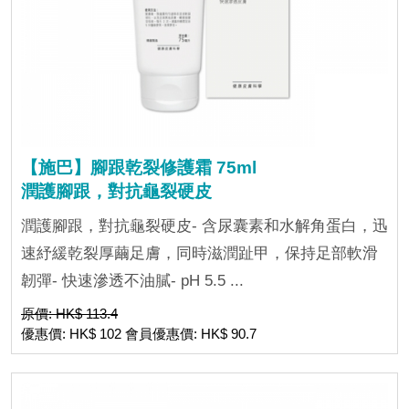
【施巴】腳跟乾裂修護霜 75ml
潤護腳跟，對抗龜裂硬皮
潤護腳跟，對抗龜裂硬皮- 含尿囊素和水解角蛋白，迅
速紓緩乾裂厚繭足膚，同時滋潤趾甲，保持足部軟滑
韌彈- 快速滲透不油膩- pH 5.5 ...
原價: HK$ 113.4
優惠價: HK$ 102 會員優惠價: HK$ 90.7