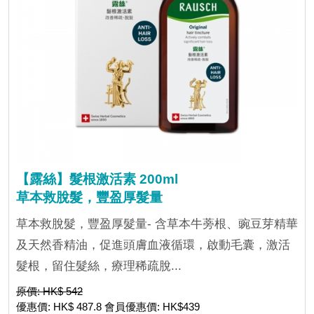
【露絲】髮根激活素 200ml
草本救脫髮，豐盈厚髮量
草本救脫髮，豐盈厚髮量- 含草本牛蒡根、豌豆芽精華
及天然香精油，促進頭膚血液循環，啟動毛囊，激活
髮根，留住髮絲，療理稀疏脫...
原價: HK$ 542
優惠價: HK$ 487.8 會員優惠價: HK$439