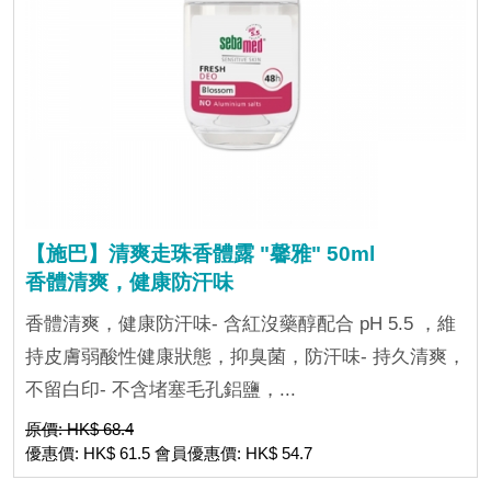
【施巴】清爽走珠香體露 "馨雅" 50ml
香體清爽，健康防汗味
香體清爽，健康防汗味- 含紅沒藥醇配合 pH 5.5 ，維
持皮膚弱酸性健康狀態，抑臭菌，防汗味- 持久清爽，
不留白印- 不含堵塞毛孔鋁鹽，...
原價: HK$ 68.4
優惠價: HK$ 61.5 會員優惠價: HK$ 54.7