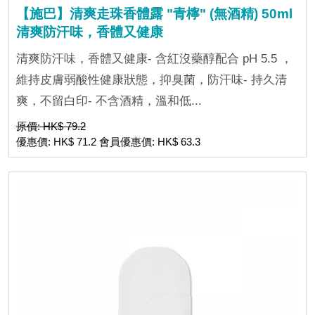
【施巴】清爽走珠香體露 "青檸" (無酒精) 50ml
清爽防汗味，香體又健康
清爽防汗味，香體又健康- 含紅沒藥醇配合 pH 5.5 ，
維持皮膚弱酸性健康狀態，抑臭菌，防汗味- 持久清
爽，不留白印- 不含酒精，溫和低...
原價: HK$ 79.2
優惠價: HK$ 71.2 會員優惠價: HK$ 63.3