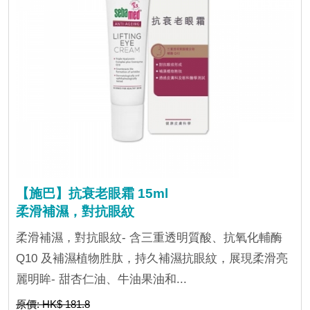
【施巴】抗衰老眼霜 15ml
柔滑補濕，對抗眼紋
柔滑補濕，對抗眼紋- 含三重透明質酸、抗氧化輔酶
Q10 及補濕植物胜肽，持久補濕抗眼紋，展現柔滑亮
麗明眸- 甜杏仁油、牛油果油和...
原價: HK$ 181.8