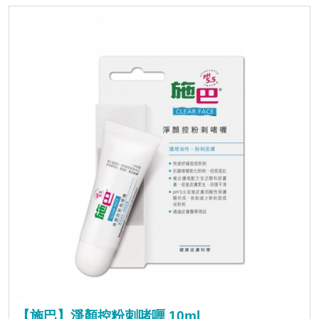
【施巴】淨顏控粉刺啫喱 10ml