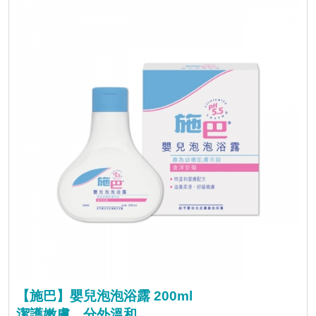
【施巴】嬰兒泡泡浴露 200ml
潔護嫩膚，分外溫和