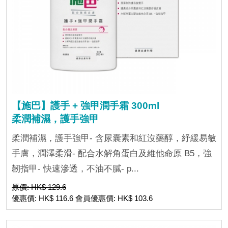
【施巴】護手 + 強甲潤手霜 300ml
柔潤補濕，護手強甲
柔潤補濕，護手強甲- 含尿囊素和紅沒藥醇，紓緩易敏
手膚，潤澤柔滑- 配合水解角蛋白及維他命原 B5，強
韌指甲- 快速滲透，不油不膩- p...
原價: HK$ 129.6
優惠價: HK$ 116.6 會員優惠價: HK$ 103.6