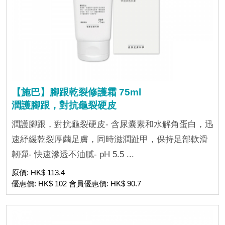
【施巴】腳跟乾裂修護霜 75ml
潤護腳跟，對抗龜裂硬皮
潤護腳跟，對抗龜裂硬皮- 含尿囊素和水解角蛋白，迅
速紓緩乾裂厚繭足膚，同時滋潤趾甲，保持足部軟滑
韌彈- 快速滲透不油膩- pH 5.5 ...
原價: HK$ 113.4
優惠價: HK$ 102 會員優惠價: HK$ 90.7