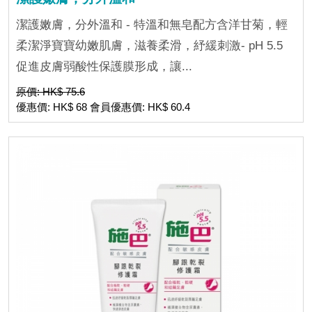
潔護嫩膚，分外溫和 - 特溫和無皂配方含洋甘菊，輕
柔潔淨寶寶幼嫩肌膚，滋養柔滑，紓緩刺激- pH 5.5
促進皮膚弱酸性保護膜形成，讓...
原價: HK$ 75.6
優惠價: HK$ 68 會員優惠價: HK$ 60.4