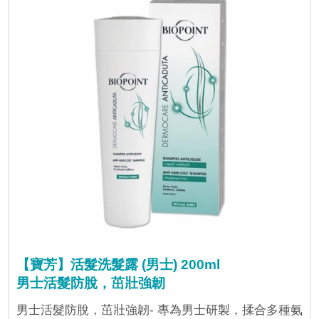
【寶芳】活髮洗髮露 (男士) 200ml
男士活髮防脫，茁壯強韌
男士活髮防脫，茁壯強韌- 專為男士研製，揉合多種氨