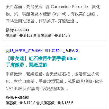
美白潔齒，亮麗笑容- 含 Carbamide Peroxide、氟化
物、鈣、磷酸鹽及木糖醇 (Xylitol)，有效美白潔齒，
同時鞏固琺瑯質，預防蛀牙- 牙醫驗證...
原價: HK$ 180
優惠價: HK$ 162 會員優惠價: HK$ 145.8
【唯美達】紅石榴再生潤手霜 50ml
手膚嫩滑，緊緻逆齡
手膚嫩滑，緊緻逆齡- 含天然紅石榴，激活更生抗氧
化，對抗自由基，手膚煥滑緊緻，減退歲月痕跡- 歐洲
NATRUE 天然護膚品認證德國製...
原價: HK$ 192
優惠價: HK$ 172.8 會員優惠價: HK$ 155.5