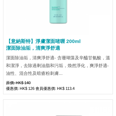
【意納斯特】淨膚潔面啫喱 200ml
潔面除油垢，清爽淨舒適
潔面除油垢，清爽淨舒適- 含珊瑚藻及辛醯甘氨酸，溫
和潔淨，去除過剩油脂和污垢，煥然淨化，爽淨舒適-
油性、混合性及暗瘡粉刺膚...
原價: HK$ 140
優惠價: HK$ 126 會員優惠價: HK$ 113.4