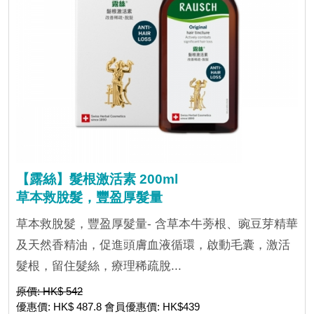
【露絲】髮根激活素 200ml
草本救脫髮，豐盈厚髮量
草本救脫髮，豐盈厚髮量- 含草本牛蒡根、豌豆芽精華
及天然香精油，促進頭膚血液循環，啟動毛囊，激活
髮根，留住髮絲，療理稀疏脫...
原價: HK$ 542
優惠價: HK$ 487.8 會員優惠價: HK$439