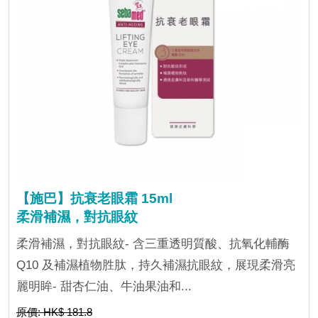
【施巴】抗衰老眼霜 15ml
柔滑補濕，對抗眼紋
柔滑補濕，對抗眼紋- 含三重透明質酸、抗氧化輔酶
Q10 及補濕植物胜肽，持久補濕抗眼紋，展現柔滑亮
麗明眸- 甜杏仁油、牛油果油和...
原價: HK$ 181.8