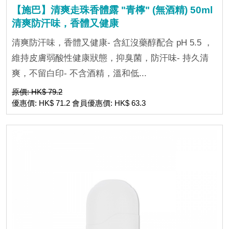
【施巴】清爽走珠香體露 "青檸" (無酒精) 50ml
清爽防汗味，香體又健康
清爽防汗味，香體又健康- 含紅沒藥醇配合 pH 5.5 ，
維持皮膚弱酸性健康狀態，抑臭菌，防汗味- 持久清
爽，不留白印- 不含酒精，溫和低...
原價: HK$ 79.2
優惠價: HK$ 71.2 會員優惠價: HK$ 63.3