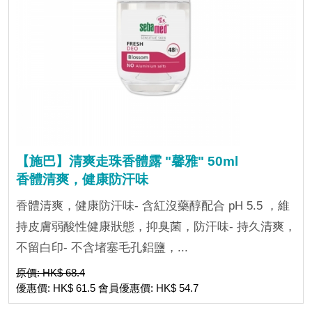
【施巴】清爽走珠香體露 "馨雅" 50ml
香體清爽，健康防汗味
香體清爽，健康防汗味- 含紅沒藥醇配合 pH 5.5 ，維
持皮膚弱酸性健康狀態，抑臭菌，防汗味- 持久清爽，
不留白印- 不含堵塞毛孔鋁鹽，...
原價: HK$ 68.4
優惠價: HK$ 61.5 會員優惠價: HK$ 54.7