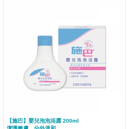
【施巴】嬰兒泡泡浴露 200ml
潔護嫩膚，分外溫和