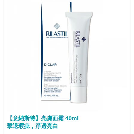
【意納斯特】亮膚面霜 40ml
擊退瑕疵，淨透亮白