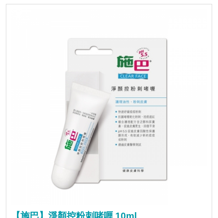
【施巴】淨顏控粉刺啫喱 10ml