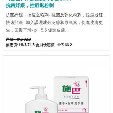
抗菌紓緩，控痘退粉刺
抗菌紓緩，控痘退粉刺- 抗菌及乾化粉刺，控痘退紅，
快速紓緩- 加入護理成分泛醇和尿囊素，促進皮膚更
生，回復平滑- pH 5.5 促進皮膚...
原價: HK$ 82.8
優惠價: HK$ 74.5 會員優惠價: HK$ 66.2