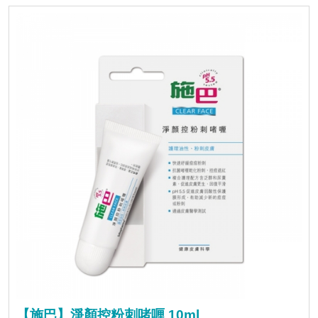
【施巴】淨顏控粉刺啫喱 10ml