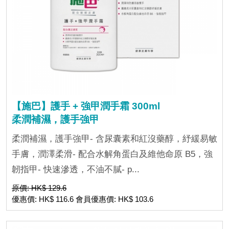
【施巴】護手 + 強甲潤手霜 300ml
柔潤補濕，護手強甲
柔潤補濕，護手強甲- 含尿囊素和紅沒藥醇，紓緩易敏
手膚，潤澤柔滑- 配合水解角蛋白及維他命原 B5，強
韌指甲- 快速滲透，不油不膩- p...
原價: HK$ 129.6
優惠價: HK$ 116.6 會員優惠價: HK$ 103.6