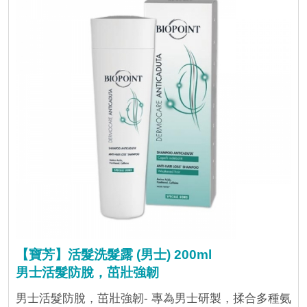
【寶芳】活髮洗髮露 (男士) 200ml
男士活髮防脫，茁壯強韌
男士活髮防脫，茁壯強韌- 專為男士研製，揉合多種氨