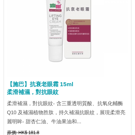
【施巴】抗衰老眼霜 15ml
柔滑補濕，對抗眼紋
柔滑補濕，對抗眼紋- 含三重透明質酸、抗氧化輔酶
Q10 及補濕植物胜肽，持久補濕抗眼紋，展現柔滑亮
麗明眸- 甜杏仁油、牛油果油和...
原價: HK$ 181.8