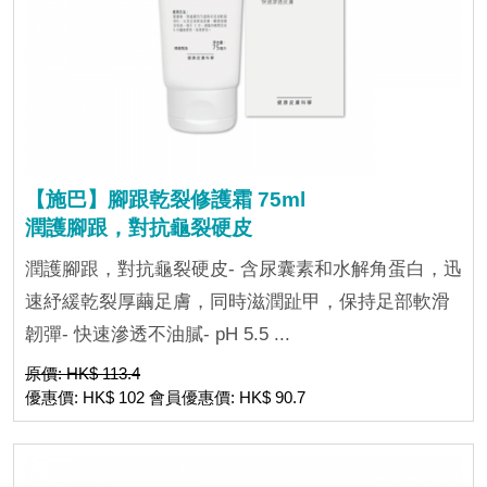
【施巴】腳跟乾裂修護霜 75ml
潤護腳跟，對抗龜裂硬皮
潤護腳跟，對抗龜裂硬皮- 含尿囊素和水解角蛋白，迅
速紓緩乾裂厚繭足膚，同時滋潤趾甲，保持足部軟滑
韌彈- 快速滲透不油膩- pH 5.5 ...
原價: HK$ 113.4
優惠價: HK$ 102 會員優惠價: HK$ 90.7