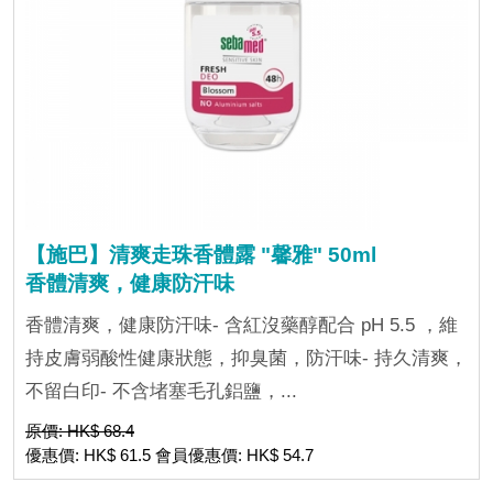
【施巴】清爽走珠香體露 "馨雅" 50ml
香體清爽，健康防汗味
香體清爽，健康防汗味- 含紅沒藥醇配合 pH 5.5 ，維
持皮膚弱酸性健康狀態，抑臭菌，防汗味- 持久清爽，
不留白印- 不含堵塞毛孔鋁鹽，...
原價: HK$ 68.4
優惠價: HK$ 61.5 會員優惠價: HK$ 54.7