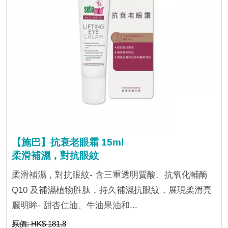
【施巴】抗衰老眼霜 15ml
柔滑補濕，對抗眼紋
柔滑補濕，對抗眼紋- 含三重透明質酸、抗氧化輔酶
Q10 及補濕植物胜肽，持久補濕抗眼紋，展現柔滑亮
麗明眸- 甜杏仁油、牛油果油和...
原價: HK$ 181.8