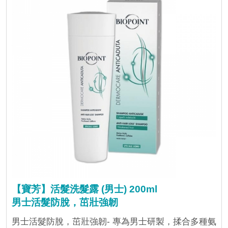
【寶芳】活髮洗髮露 (男士) 200ml
男士活髮防脫，茁壯強韌
男士活髮防脫，茁壯強韌- 專為男士研製，揉合多種氨