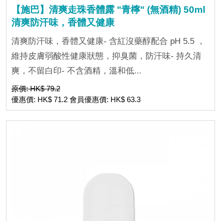
【施巴】清爽走珠香體露 "青檸" (無酒精) 50ml
清爽防汗味，香體又健康
清爽防汗味，香體又健康- 含紅沒藥醇配合 pH 5.5 ，
維持皮膚弱酸性健康狀態，抑臭菌，防汗味- 持久清
爽，不留白印- 不含酒精，溫和低...
原價: HK$ 79.2
優惠價: HK$ 71.2 會員優惠價: HK$ 63.3