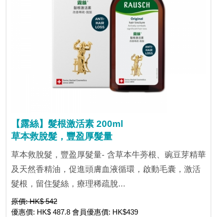
【露絲】髮根激活素 200ml
草本救脫髮，豐盈厚髮量
草本救脫髮，豐盈厚髮量- 含草本牛蒡根、豌豆芽精華
及天然香精油，促進頭膚血液循環，啟動毛囊，激活
髮根，留住髮絲，療理稀疏脫...
原價: HK$ 542
優惠價: HK$ 487.8 會員優惠價: HK$439