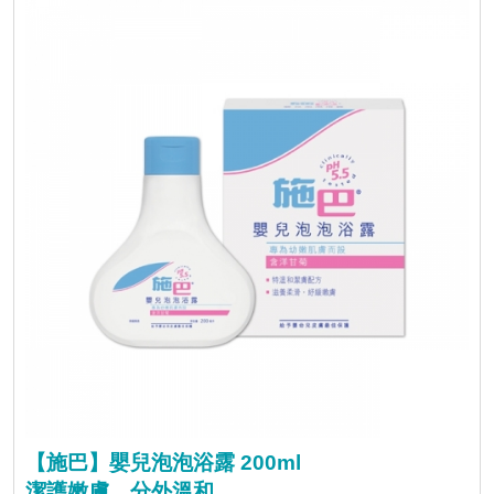
【施巴】嬰兒泡泡浴露 200ml
潔護嫩膚，分外溫和