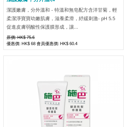
潔護嫩膚，分外溫和 - 特溫和無皂配方含洋甘菊，輕
柔潔淨寶寶幼嫩肌膚，滋養柔滑，紓緩刺激- pH 5.5
促進皮膚弱酸性保護膜形成，讓...
原價: HK$ 75.6
優惠價: HK$ 68 會員優惠價: HK$ 60.4