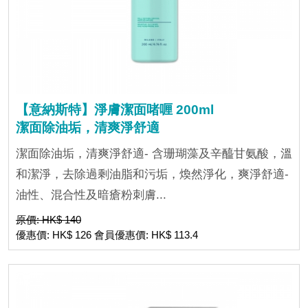
【意納斯特】淨膚潔面啫喱 200ml
潔面除油垢，清爽淨舒適
潔面除油垢，清爽淨舒適- 含珊瑚藻及辛醯甘氨酸，溫
和潔淨，去除過剩油脂和污垢，煥然淨化，爽淨舒適-
油性、混合性及暗瘡粉刺膚...
原價: HK$ 140
優惠價: HK$ 126 會員優惠價: HK$ 113.4