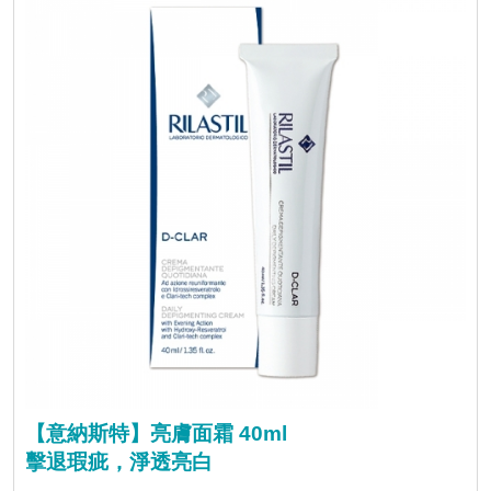
【意納斯特】亮膚面霜 40ml
擊退瑕疵，淨透亮白