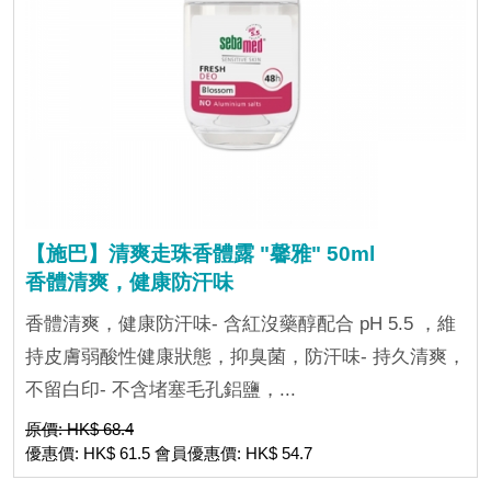
【施巴】清爽走珠香體露 "馨雅" 50ml
香體清爽，健康防汗味
香體清爽，健康防汗味- 含紅沒藥醇配合 pH 5.5 ，維
持皮膚弱酸性健康狀態，抑臭菌，防汗味- 持久清爽，
不留白印- 不含堵塞毛孔鋁鹽，...
原價: HK$ 68.4
優惠價: HK$ 61.5 會員優惠價: HK$ 54.7