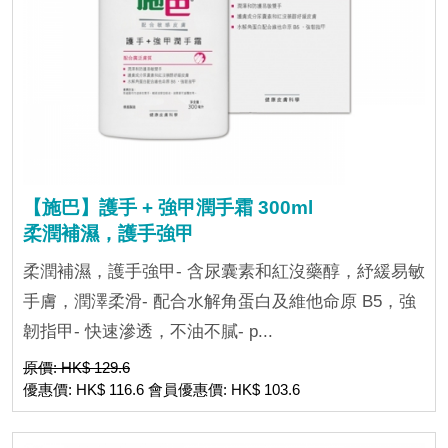
【施巴】護手 + 強甲潤手霜 300ml
柔潤補濕，護手強甲
柔潤補濕，護手強甲- 含尿囊素和紅沒藥醇，紓緩易敏
手膚，潤澤柔滑- 配合水解角蛋白及維他命原 B5，強
韌指甲- 快速滲透，不油不膩- p...
原價: HK$ 129.6
優惠價: HK$ 116.6 會員優惠價: HK$ 103.6