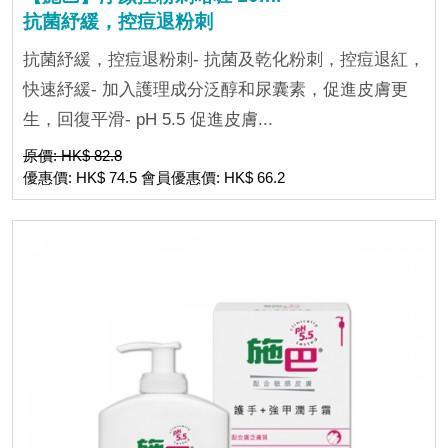
抗菌紓緩，控痘退粉刺
抗菌紓緩，控痘退粉刺- 抗菌及乾化粉刺，控痘退紅，
快速紓緩- 加入護理成分泛醇和尿囊素，促進皮膚更
生，回復平滑- pH 5.5 促進皮膚...
原價: HK$ 82.8
優惠價: HK$ 74.5 會員優惠價: HK$ 66.2