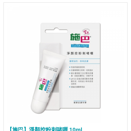
【施巴】淨顏控粉刺啫喱 10ml