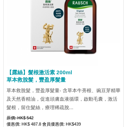
【露絲】髮根激活素 200ml
草本救脫髮，豐盈厚髮量
草本救脫髮，豐盈厚髮量- 含草本牛蒡根、豌豆芽精華
及天然香精油，促進頭膚血液循環，啟動毛囊，激活
髮根，留住髮絲，療理稀疏脫...
原價: HK$ 542
優惠價: HK$ 487.8 會員優惠價: HK$439