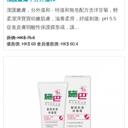
潔護嫩膚，分外溫和 - 特溫和無皂配方含洋甘菊，輕
柔潔淨寶寶幼嫩肌膚，滋養柔滑，紓緩刺激- pH 5.5
促進皮膚弱酸性保護膜形成，讓...
原價: HK$ 75.6
優惠價: HK$ 68 會員優惠價: HK$ 60.4