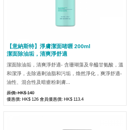
【意納斯特】淨膚潔面啫喱 200ml
潔面除油垢，清爽淨舒適
潔面除油垢，清爽淨舒適- 含珊瑚藻及辛醯甘氨酸，溫
和潔淨，去除過剩油脂和污垢，煥然淨化，爽淨舒適-
油性、混合性及暗瘡粉刺膚...
原價: HK$ 140
優惠價: HK$ 126 會員優惠價: HK$ 113.4