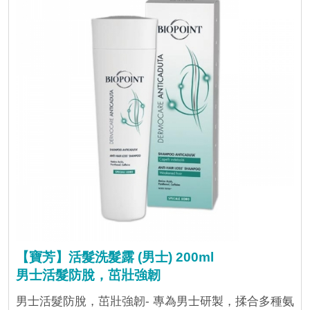
【寶芳】活髮洗髮露 (男士) 200ml
男士活髮防脫，茁壯強韌
男士活髮防脫，茁壯強韌- 專為男士研製，揉合多種氨