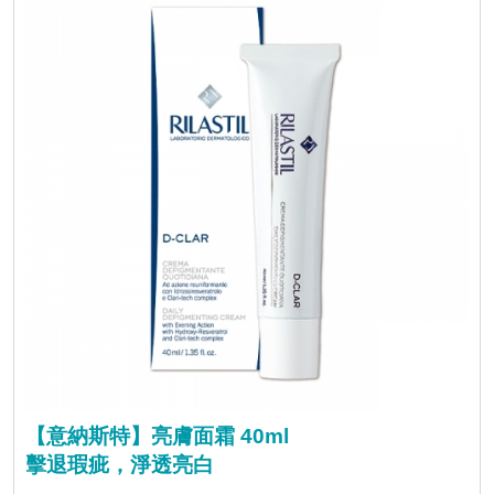
【意納斯特】亮膚面霜 40ml
擊退瑕疵，淨透亮白