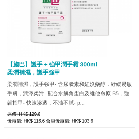
【施巴】護手 + 強甲潤手霜 300ml
柔潤補濕，護手強甲
柔潤補濕，護手強甲- 含尿囊素和紅沒藥醇，紓緩易敏
手膚，潤澤柔滑- 配合水解角蛋白及維他命原 B5，強
韌指甲- 快速滲透，不油不膩- p...
原價: HK$ 129.6
優惠價: HK$ 116.6 會員優惠價: HK$ 103.6