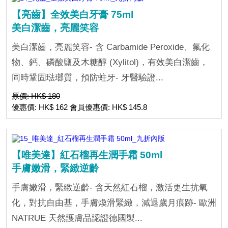
【亮齒】全效美白牙膏 75ml
美白潔齒，亮麗笑容
美白潔齒，亮麗笑容- 含 Carbamide Peroxide、氟化
物、鈣、磷酸鹽及木糖醇 (Xylitol)，有效美白潔齒，
同時鞏固琺瑯質，預防蛀牙- 牙醫驗證...
原價: HK$ 180
優惠價: HK$ 162 會員優惠價: HK$ 145.8
【唯美達】紅石榴再生潤手霜 50ml
手膚嫩滑，緊緻逆齡
手膚嫩滑，緊緻逆齡- 含天然紅石榴，激活更生抗氧
化，對抗自由基，手膚煥滑緊緻，減退歲月痕跡- 歐洲
NATRUE 天然護膚品認證德國製...