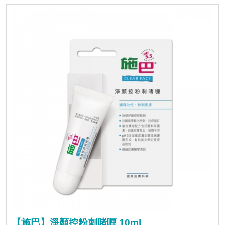
【施巴】淨顏控粉刺啫喱 10ml