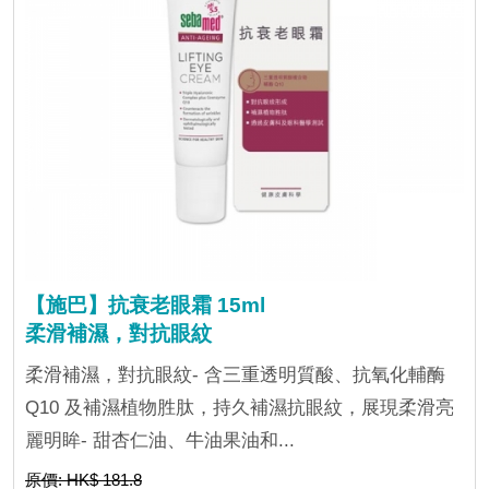
【施巴】抗衰老眼霜 15ml
柔滑補濕，對抗眼紋
柔滑補濕，對抗眼紋- 含三重透明質酸、抗氧化輔酶
Q10 及補濕植物胜肽，持久補濕抗眼紋，展現柔滑亮
麗明眸- 甜杏仁油、牛油果油和...
原價: HK$ 181.8