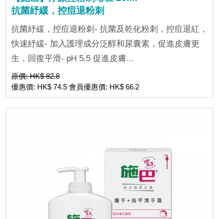
抗菌紓緩，控痘退粉刺
抗菌紓緩，控痘退粉刺- 抗菌及乾化粉刺，控痘退紅，
快速紓緩- 加入護理成分泛醇和尿囊素，促進皮膚更
生，回復平滑- pH 5.5 促進皮膚...
原價: HK$ 82.8
優惠價: HK$ 74.5 會員優惠價: HK$ 66.2