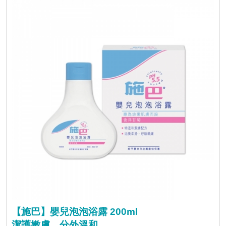
【施巴】嬰兒泡泡浴露 200ml
潔護嫩膚，分外溫和