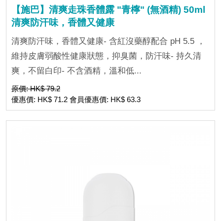
【施巴】清爽走珠香體露 "青檸" (無酒精) 50ml
清爽防汗味，香體又健康
清爽防汗味，香體又健康- 含紅沒藥醇配合 pH 5.5 ，
維持皮膚弱酸性健康狀態，抑臭菌，防汗味- 持久清
爽，不留白印- 不含酒精，溫和低...
原價: HK$ 79.2
優惠價: HK$ 71.2 會員優惠價: HK$ 63.3