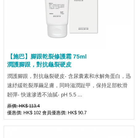
【施巴】腳跟乾裂修護霜 75ml
潤護腳跟，對抗龜裂硬皮
潤護腳跟，對抗龜裂硬皮- 含尿囊素和水解角蛋白，迅
速紓緩乾裂厚繭足膚，同時滋潤趾甲，保持足部軟滑
韌彈- 快速滲透不油膩- pH 5.5 ...
原價: HK$ 113.4
優惠價: HK$ 102 會員優惠價: HK$ 90.7