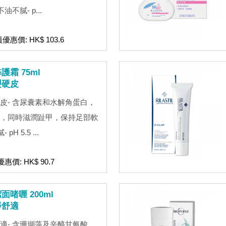
不膩- p...
員優惠價: HK$ 103.6
霜 75ml
裂硬皮
皮- 含尿囊素和水解角蛋白，
，同時滋潤趾甲，保持足部軟
H 5.5 ...
惠價: HK$ 90.7
啫喱 200ml
淨舒適
適- 含珊瑚藻及辛醯甘氨酸，