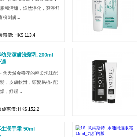
脂和污垢，煥然淨化，爽淨舒
粉刺膚...
惠價: HK$ 113.4
兒潔膚洗髮乳 200ml
舒適
- 含天然金盞花的輕柔泡沫配
髮，皮膚軟滑，頭髮易梳- 配
，紓緩...
員優惠價: HK$ 152.2
潤手霜 50ml
齡