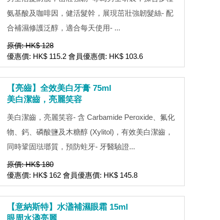
氨基酸及咖啡因，健活髮幹，展現茁壯強韌髮絲- 配
合補濕修護泛醇，適合每天使用- ...
原價: HK$ 128
優惠價: HK$ 115.2 會員優惠價: HK$ 103.6
【亮齒】全效美白牙膏 75ml
美白潔齒，亮麗笑容
美白潔齒，亮麗笑容- 含 Carbamide Peroxide、氟化
物、鈣、磷酸鹽及木糖醇 (Xylitol)，有效美白潔齒，
同時鞏固琺瑯質，預防蛀牙- 牙醫驗證...
原價: HK$ 180
優惠價: HK$ 162 會員優惠價: HK$ 145.8
【意納斯特】水溋補濕眼霜 15ml
眼周水溋亮麗