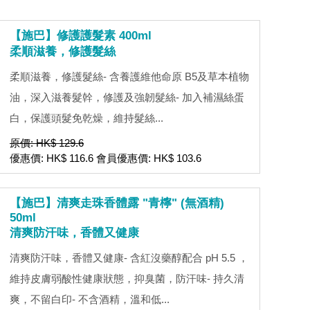
【施巴】修護護髮素 400ml
柔順滋養，修護髮絲
柔順滋養，修護髮絲- 含養護維他命原 B5及草本植物
油，深入滋養髮幹，修護及強韌髮絲- 加入補濕絲蛋
白，保護頭髮免乾燥，維持髮絲...
原價: HK$ 129.6
優惠價: HK$ 116.6 會員優惠價: HK$ 103.6
【施巴】清爽走珠香體露 "青檸" (無酒精)
50ml
清爽防汗味，香體又健康
清爽防汗味，香體又健康- 含紅沒藥醇配合 pH 5.5 ，
維持皮膚弱酸性健康狀態，抑臭菌，防汗味- 持久清
爽，不留白印- 不含酒精，溫和低...