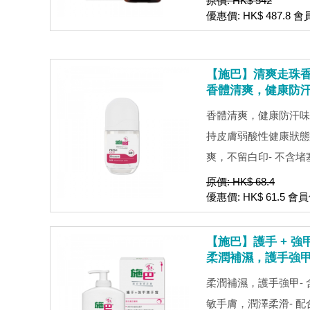
原價: HK$ 542
優惠價: HK$ 487.8 會
【施巴】清爽走珠香體露
香體清爽，健康防
香體清爽，健康防汗味- 
持皮膚弱酸性健康狀態
爽，不留白印- 不含堵塞
原價: HK$ 68.4
優惠價: HK$ 61.5 會員
【施巴】護手 + 強甲
柔潤補濕，護手強
柔潤補濕，護手強甲-
敏手膚，潤澤柔滑- 配