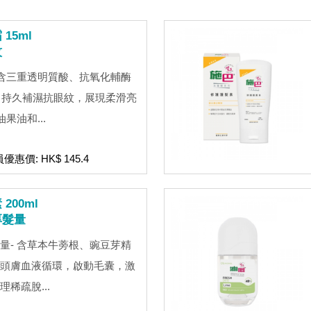
15ml
紋
 含三重透明質酸、抗氧化輔酶
肽，持久補濕抗眼紋，展現柔滑亮
果油和...
員優惠價: HK$ 145.4
200ml
厚髮量
量- 含草本牛蒡根、豌豆芽精
頭膚血液循環，啟動毛囊，激
稀疏脫...