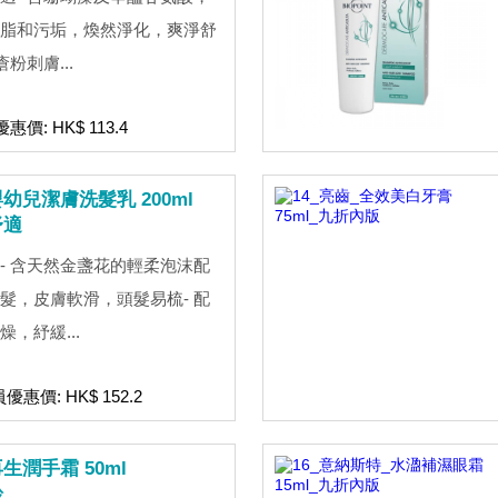
脂和污垢，煥然淨化，爽淨舒
粉刺膚...
惠價: HK$ 113.4
兒潔膚洗髮乳 200ml
舒適
- 含天然金盞花的輕柔泡沫配
髮，皮膚軟滑，頭髮易梳- 配
，紓緩...
員優惠價: HK$ 152.2
潤手霜 50ml
齡