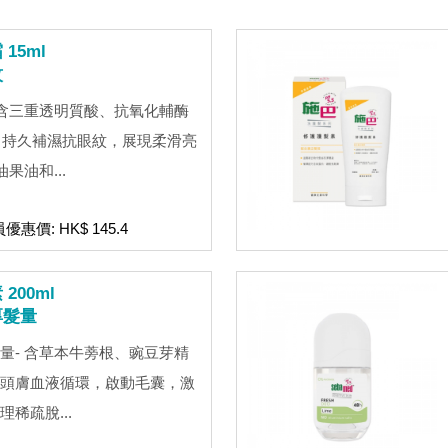
15ml
紋
 含三重透明質酸、抗氧化輔酶
肽，持久補濕抗眼紋，展現柔滑亮
果油和...
員優惠價: HK$ 145.4
200ml
厚髮量
量- 含草本牛蒡根、豌豆芽精
頭膚血液循環，啟動毛囊，激
稀疏脫...