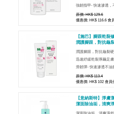
強韌指甲- 快速滲透，不油
原價: HK$ 129.6
優惠價: HK$ 116.6 會
【施巴】腳跟乾裂修護
潤護腳跟，對抗龜
潤護腳跟，對抗龜裂硬
迅速紓緩乾裂厚繭足膚
滑韌彈- 快速滲透不油膩- p
原價: HK$ 113.4
優惠價: HK$ 102 會員優
【意納斯特】淨膚潔面
潔面除油垢，清爽
潔面除油垢，清爽淨舒