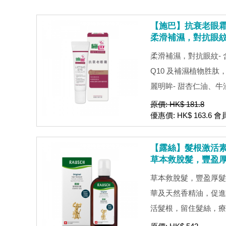
【施巴】抗衰老眼霜 
柔滑補濕，對抗眼
柔滑補濕，對抗眼紋-
Q10 及補濕植物胜
麗明眸- 甜杏仁油、牛油
原價: HK$ 181.8
優惠價: HK$ 163.6 會
【露絲】髮根激活素 
草本救脫髮，豐盈
草本救脫髮，豐盈厚髮
華及天然香精油，促進
活髮根，留住髮絲，療理