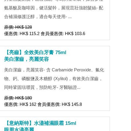
氨基酸及咖啡因，健活髮幹，展現茁壯強韌髮絲- 配
合補濕修護泛醇，適合每天使用- ...
原價: HK$ 128
優惠價: HK$ 115.2 會員優惠價: HK$ 103.6
【亮齒】全效美白牙膏 75ml
美白潔齒，亮麗笑容
美白潔齒，亮麗笑容- 含 Carbamide Peroxide、氟化
物、鈣、磷酸鹽及木糖醇 (Xylitol)，有效美白潔齒，
同時鞏固琺瑯質，預防蛀牙- 牙醫驗證...
原價: HK$ 180
優惠價: HK$ 162 會員優惠價: HK$ 145.8
【意納斯特】水溋補濕眼霜 15ml
眼周水溋亮麗