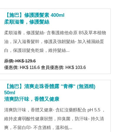
【施巴】修護護髮素 400ml
柔順滋養，修護髮絲
柔順滋養，修護髮絲- 含養護維他命原 B5及草本植物
油，深入滋養髮幹，修護及強韌髮絲- 加入補濕絲蛋
白，保護頭髮免乾燥，維持髮絲...
原價: HK$ 129.6
優惠價: HK$ 116.6 會員優惠價: HK$ 103.6
【施巴】清爽走珠香體露 "青檸" (無酒精)
50ml
清爽防汗味，香體又健康
清爽防汗味，香體又健康- 含紅沒藥醇配合 pH 5.5 ，
維持皮膚弱酸性健康狀態，抑臭菌，防汗味- 持久清
爽，不留白印- 不含酒精，溫和低...