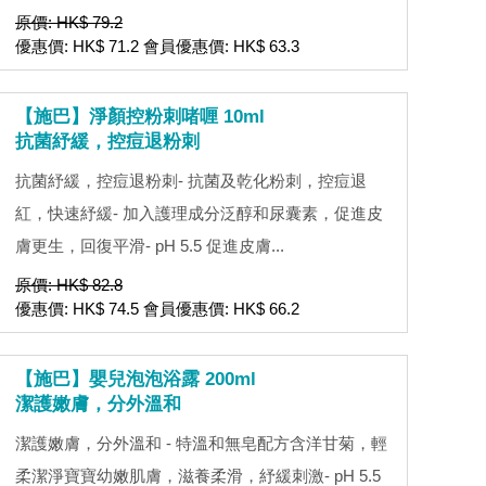
原價: HK$ 79.2
優惠價: HK$ 71.2 會員優惠價: HK$ 63.3
【施巴】淨顏控粉刺啫喱 10ml
抗菌紓緩，控痘退粉刺
抗菌紓緩，控痘退粉刺- 抗菌及乾化粉刺，控痘退
紅，快速紓緩- 加入護理成分泛醇和尿囊素，促進皮
膚更生，回復平滑- pH 5.5 促進皮膚...
原價: HK$ 82.8
優惠價: HK$ 74.5 會員優惠價: HK$ 66.2
【施巴】嬰兒泡泡浴露 200ml
潔護嫩膚，分外溫和
潔護嫩膚，分外溫和 - 特溫和無皂配方含洋甘菊，輕
柔潔淨寶寶幼嫩肌膚，滋養柔滑，紓緩刺激- pH 5.5