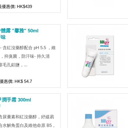
員優惠價: HK$439
 "馨雅" 50ml
汗味
含紅沒藥醇配合 pH 5.5 ，維
，抑臭菌，防汗味- 持久清
毛孔鋁鹽，...
優惠價: HK$ 54.7
潤手霜 300ml
甲
 含尿囊素和紅沒藥醇，紓緩易
合水解角蛋白及維他命原 B5，