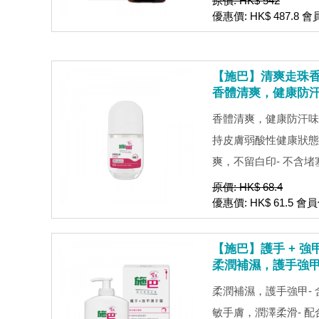
原價: HK$ 542
優惠價: HK$ 487.8 會
【施巴】清爽走珠香體露
香體清爽，健康防
香體清爽，健康防汗味- 
持皮膚弱酸性健康狀態
爽，不留白印- 不含堵塞
原價: HK$ 68.4
優惠價: HK$ 61.5 會員
【施巴】護手 + 強甲
柔潤補濕，護手強
柔潤補濕，護手強甲-
敏手膚，潤澤柔滑- 配