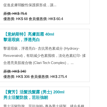
促進皮膚弱酸性保護膜形成，讓...
原價: HK$ 75.6
優惠價: HK$ 68 會員優惠價: HK$ 60.4
【意納斯特】亮膚面霜 40ml
擊退瑕疵，淨透亮白
擊退瑕疵，淨透亮白- 含抗黑色素成分 (Hydroxy-
Resveratrol)，有助減少色素囤積，淡化色素紅印- 揉
合透亮美肌複合物 (Clari-Tech Complex)， ...
原價: HK$ 340
優惠價: HK$ 306 會員優惠價: HK$ 275.4
【寶芳】活髮洗髮露 (男士) 200ml
男士活髮防脫，茁壯強韌
男士活髮防脫，茁壯強韌- 專為男士研製，揉合多種