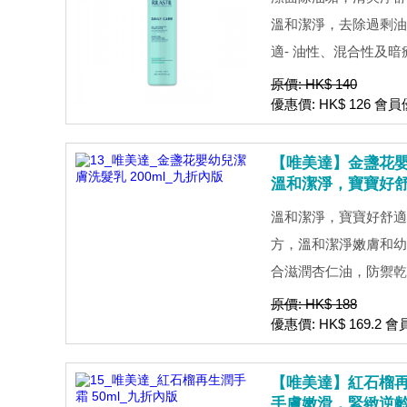
溫和潔淨，去除過剩油
適- 油性、混合性及暗瘡
原價: HK$ 140
優惠價: HK$ 126 會員優
【唯美達】金盞花嬰幼
溫和潔淨，寶寶好
溫和潔淨，寶寶好舒適
方，溫和潔淨嫩膚和幼
合滋潤杏仁油，防禦乾燥
原價: HK$ 188
優惠價: HK$ 169.2 會
【唯美達】紅石榴再生
手膚嫩滑，緊緻逆