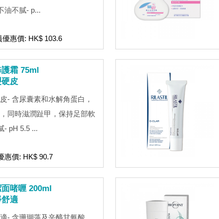
不膩- p...
員優惠價: HK$ 103.6
霜 75ml
裂硬皮
皮- 含尿囊素和水解角蛋白，
，同時滋潤趾甲，保持足部軟
H 5.5 ...
惠價: HK$ 90.7
啫喱 200ml
淨舒適
適- 含珊瑚藻及辛醯甘氨酸，