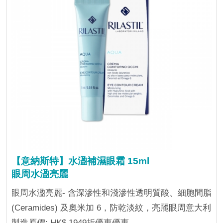
【意納斯特】水溋補濕眼霜 15ml
眼周水溋亮麗
眼周水溋亮麗- 含深滲性和淺滲性透明質酸、細胞間脂
(Ceramides) 及奧米加 6，防乾淡紋，亮麗眼周意大利
製造原價: HK$ 1949折優惠優惠...