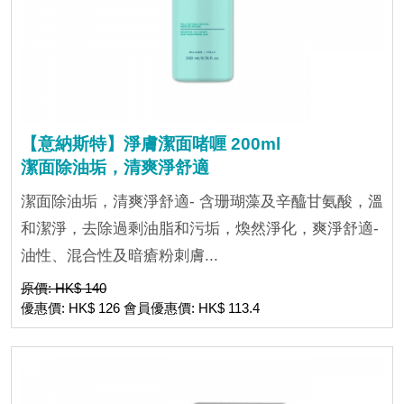
【意納斯特】淨膚潔面啫喱 200ml
潔面除油垢，清爽淨舒適
潔面除油垢，清爽淨舒適- 含珊瑚藻及辛醯甘氨酸，溫
和潔淨，去除過剩油脂和污垢，煥然淨化，爽淨舒適-
油性、混合性及暗瘡粉刺膚...
原價: HK$ 140
優惠價: HK$ 126 會員優惠價: HK$ 113.4