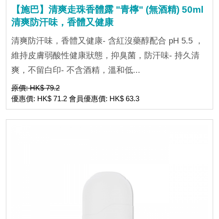
【施巴】清爽走珠香體露 "青檸" (無酒精) 50ml
清爽防汗味，香體又健康
清爽防汗味，香體又健康- 含紅沒藥醇配合 pH 5.5 ，
維持皮膚弱酸性健康狀態，抑臭菌，防汗味- 持久清
爽，不留白印- 不含酒精，溫和低...
原價: HK$ 79.2
優惠價: HK$ 71.2 會員優惠價: HK$ 63.3