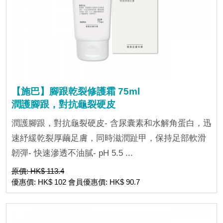
【施巴】腳跟乾裂修護霜 75ml
潤護腳跟，對抗龜裂硬皮
潤護腳跟，對抗龜裂硬皮- 含尿囊素和水解角蛋白，迅
速紓緩乾裂厚繭足膚，同時滋潤趾甲，保持足部軟滑
韌彈- 快速滲透不油膩- pH 5.5 ...
原價: HK$ 113.4
優惠價: HK$ 102 會員優惠價: HK$ 90.7