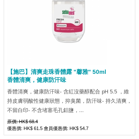
【施巴】清爽走珠香體露 "馨雅" 50ml
香體清爽，健康防汗味
香體清爽，健康防汗味- 含紅沒藥醇配合 pH 5.5 ，維
持皮膚弱酸性健康狀態，抑臭菌，防汗味- 持久清爽，
不留白印- 不含堵塞毛孔鋁鹽，...
原價: HK$ 68.4
優惠價: HK$ 61.5 會員優惠價: HK$ 54.7