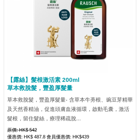
【露絲】髮根激活素 200ml
草本救脫髮，豐盈厚髮量
草本救脫髮，豐盈厚髮量- 含草本牛蒡根、豌豆芽精華
及天然香精油，促進頭膚血液循環，啟動毛囊，激活
髮根，留住髮絲，療理稀疏脫...
原價: HK$ 542
優惠價: HK$ 487.8 會員優惠價: HK$439