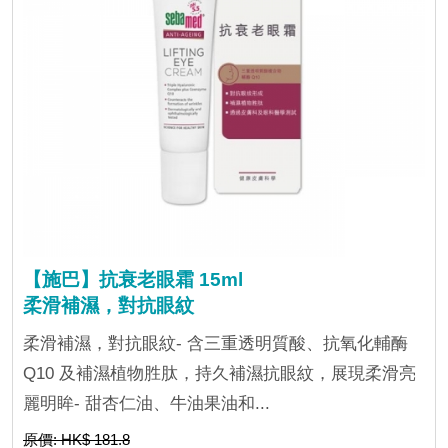
【施巴】抗衰老眼霜 15ml
柔滑補濕，對抗眼紋
柔滑補濕，對抗眼紋- 含三重透明質酸、抗氧化輔酶
Q10 及補濕植物胜肽，持久補濕抗眼紋，展現柔滑亮
麗明眸- 甜杏仁油、牛油果油和...
原價: HK$ 181.8