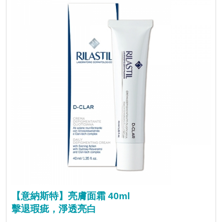
【意納斯特】亮膚面霜 40ml
擊退瑕疵，淨透亮白