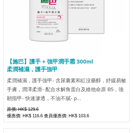
【施巴】護手 + 強甲潤手霜 300ml
柔潤補濕，護手強甲
柔潤補濕，護手強甲- 含尿囊素和紅沒藥醇，紓緩易敏
手膚，潤澤柔滑- 配合水解角蛋白及維他命原 B5，強
韌指甲- 快速滲透，不油不膩- p...
原價: HK$ 129.6
優惠價: HK$ 116.6 會員優惠價: HK$ 103.6