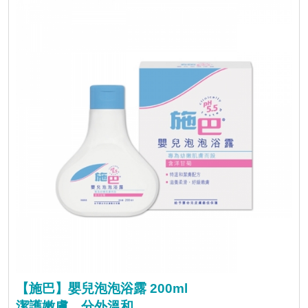
【施巴】嬰兒泡泡浴露 200ml
潔護嫩膚，分外溫和