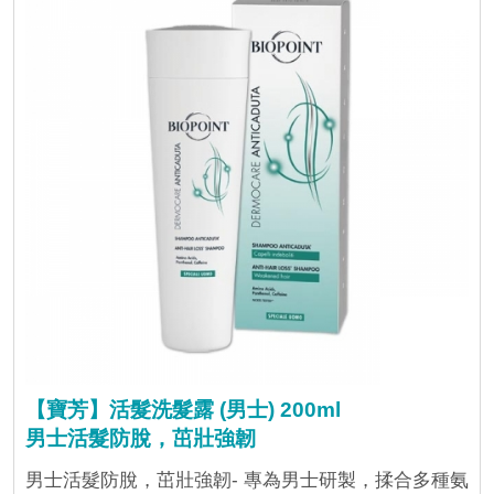
【寶芳】活髮洗髮露 (男士) 200ml
男士活髮防脫，茁壯強韌
男士活髮防脫，茁壯強韌- 專為男士研製，揉合多種氨