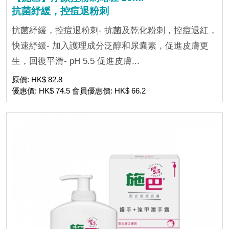
抗菌紓緩，控痘退粉刺
抗菌紓緩，控痘退粉刺- 抗菌及乾化粉刺，控痘退紅，
快速紓緩- 加入護理成分泛醇和尿囊素，促進皮膚更
生，回復平滑- pH 5.5 促進皮膚...
原價: HK$ 82.8
優惠價: HK$ 74.5 會員優惠價: HK$ 66.2